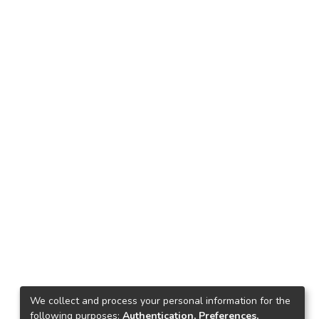
We collect and process your personal information for the
following purposes:
Authentication, Preferences,