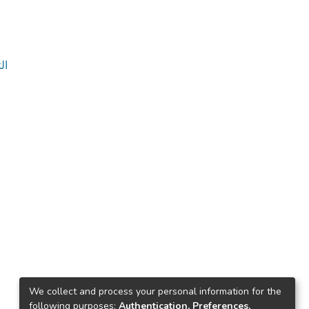
التك
We collect and process your personal information for the
following purposes:
Authentication, Preferences,