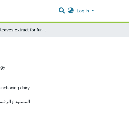
Log In
Olive leaves extract for functioning dairy products
ogy
nctioning dairy