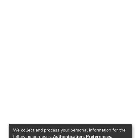
We collect and process your personal information for the
following purposes:
Authentication, Preferences,