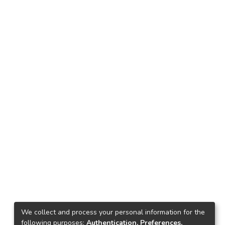
We collect and process your personal information for the
following purposes:
Authentication, Preferences,