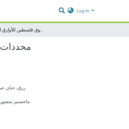
Log In
محددات قرارت صغار المستثمرين في سوق فلسطين للأوارق المالية
محددات ق
ماجستير منشور.