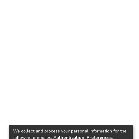
We collect and process your personal information for the
following purposes:
Authentication, Preferences,