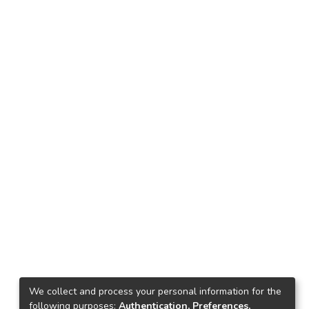
We collect and process your personal information for the
following purposes:
Authentication, Preferences,