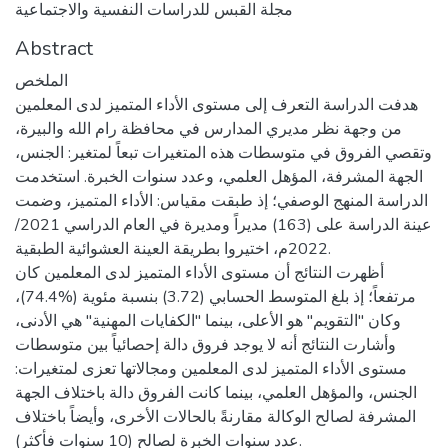
مجلة القبس للدراسات النفسية والاجتماعية
Abstract
الملخص
هدفت الدراسة التعرف إلى مستوى الأداء المتميز لدى المعلمين
من وجهة نظر مديري المدارس في محافظة رام الله والبيرة،
وتقصي الفروق في متوسطات هذه المتغيرات تبعاً لمتغير: الجنس،
الجهة المشرفة، المؤهل العلمي، وعدد سنوات الخبرة. استخدمت
الدراسة المنهج الوصفي؛ إذ طبقت مقياس: الأداء المتميز، وضمت
عينة الدراسة على (163) مديراً ومديرة في العام الدراسي 2021/
2022م، اختيروا بطريقة العينة العشوائية الطبقية.
أظهرت النتائج أن مستوى الأداء المتميز لدى المعلمين كان
مرتفعاً؛ إذ بلغ المتوسط الحسابي (3.72) بنسبة مئوية (%74.4)،
وكان "التقويم" هو الأعلى، بينما "الكفايات المهنية" هي الأدنى،
وأشارت النتائج أنه لا يوجد فروق دالة إحصائياً بين متوسطات
مستوى الأداء المتميز لدى المعلمين ومجالاتها تعزى لمتغيرات:
الجنس، والمؤهل العلمي، بينما كانت الفروق دالة باختلاف الجهة
المشرفة لصالح الوكالة مقارنةً بالحالات الأخرى، وأيضاً باختلاف
عدد سنوات الخبرة لصالح (10 سنوات فأكثر).