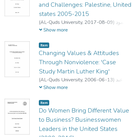
and Challenges: Palestine, United
states 2005-2015
(
AL-Quds University,
2017-08-09
)
محمود
يوسف عبدالحميد النواجعة
;
Mahmoud Yousef
Show more
Abdalhameed Alnawajaa
;
أ. د.
;
ياسر أبو دية
د. سمير عوض
;
سامي مسلم
Item
Changing Values & Attitudes
Through Nonviolence: 'Case
Study Martin Luther King'
(
AL-Quds University,
2006-06-13
)
عبد
الحكيم محمد عبد الفتاح عودة
;
AbdelHakim
Show more
Mohammed Abdel Fattah Odeh
;
محمد
الدجاني
;
Monique Taylor
;
. Joni A'asi
Item
Do Women Bring Different Value
to Business? Businesswomen
Leaders in the United States