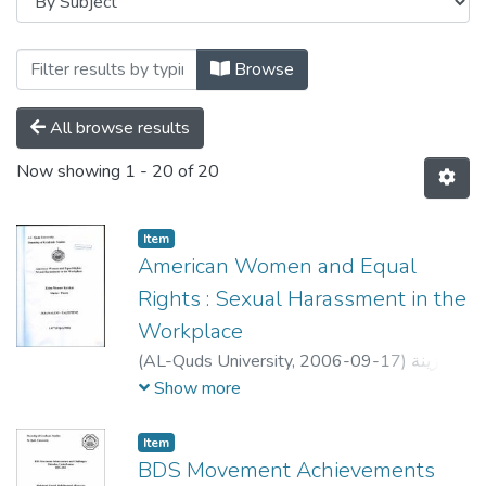
Browse
All browse results
Now showing
1 - 20 of 20
Item
American Women and Equal
Rights : Sexual Harassment in the
Workplace
(
AL-Quds University,
2006-09-17
)
زينة
منير محمود بركات
;
Zeina Mounir Mahmoud
Show more
Barakat
;
منذر الدجاني
;
محمد الدجاني
Item
BDS Movement Achievements