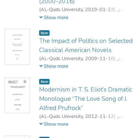
(2000-2016)
(
AL-Quds University,
2019-01-23
)
شادي
شوكت غطاس سلامة
;
Shadi S G Salama
;
Show more
Dr.Sue Lanser
;
Dr.Daniel Terris
;
Dr.Shaira
Vadasaria
Item
The Impact of Politics on Selected
Classical American Novels
(
AL-Quds University,
2009-11-10
)
فخري
عبد الرحمن علي الجبالي
;
FAKHRI
Show more
ABDULRAHMAN ALI JABALI
;
مجدي
سمير رمال
;
د عبد الستار قاسم
;
حمايل
Item
Modernism in T. S. Eliot’s Dramatic
Monologue “The Love Song of J.
Alfred Prufrock”
(
AL-Quds University,
2012-11-12
)
باسم
جميل مرشد طميزه
;
BASEM JAMEEL
Show more
MURSHID TMAIZAH
;
د جمال
;
مجدي حمايل