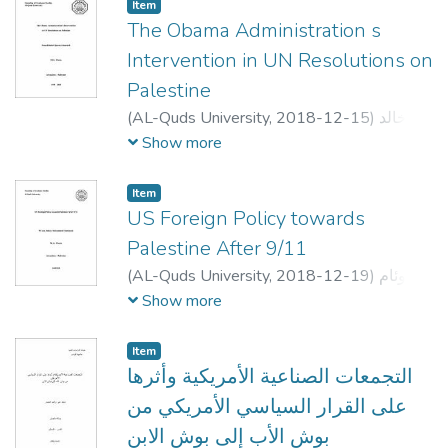
د. سمير رمال
;
نافعة
Item
The Obama Administration s
Intervention in UN Resolutions on
Palestine
(
AL-Quds University,
2018-12-15
)
رنا خالد
قاسم زكارنه
;
Rana K Q Zakarna
;
محمد ابو
Show more
كش
;
Daniel Terris
;
Michelle Murray
Item
US Foreign Policy towards
Palestine After 9/11
(
AL-Quds University,
2018-12-19
)
وئام
عدنان محمد هماش
;
Wiam Adnan
Show more
Mohammed Hammash
;
دانا كريدير
;
Mohammad Abu Koash
;
Sami Musallam
Item
التجمعات الصناعية الأمريكية وأثرها
على القرار السياسي الأمريكي من
بوش الأب إلى بوش الابن