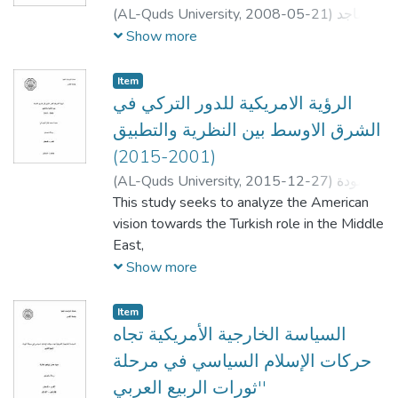
(
AL-Quds University,
2008-05-21
)
ماجد
علي ابراهيم المصدر
;
Majed Ali Ibrahim
Show more
Almasdar
;
محمود حسن
;
محمد محمود النيرب
جهاد جميل حمد
;
الأستاذ
Item
الرؤية الامريكية للدور التركي في
الشرق الاوسط بين النظرية والتطبيق
(2001-2015)
(
AL-Quds University,
2015-12-27
)
حمودة
محمد خليل الحوساني
This study seeks to analyze the American
;
Hammoudeh
Mohammad Khaleel AlHousani
vision towards the Turkish role in the Middle
;
;
ياسر أبو دية
د. سمير عوض
East,
;
د. سنية الحسيني
and the compatibility of this on reality in
Show more
order to understand the fact of the roles of
the
Item
United States and Turkey in the
السياسة الخارجية الأمريكية تجاه
fundamental issues in the region, such as
حركات الإسلام السياسي في مرحلة
the Arab Israeli
'ثورات الربيع العربي'
peace process, and the issue of war against