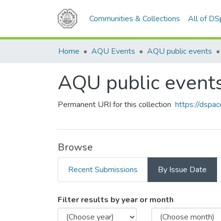
Communities & Collections
All of D
Home
AQU Events
AQU public events
AQU public event
Permanent URI for this collection
https://dspa
Browse
Recent Submissions
By Issue Date
Browsing AQU public even
Filter results by year or month