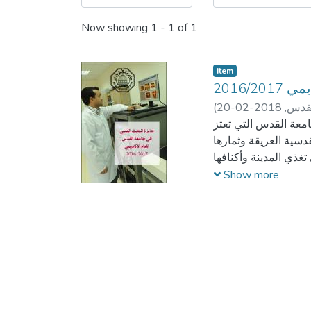
Now showing
1 - 1 of 1
Item
2016/
لقدس,
2018-02-20
(
عة القدس التي تعتز
دسية العريقة وثمارها
 تغذي المدينة وأكنافها،
البحث العلمي لتعطي
Show more
ة والتميز وتوفر البيئة
إبداع والابتكار وتأصيل
 العلمي وترسيخها في
جل إحداث تغيير واضح
ع الفلسطيني، فجامعة
ن رافداً بارزاً للفكر
حليا وعربياً وعالمياً،
ت عمادة البحث العلمي