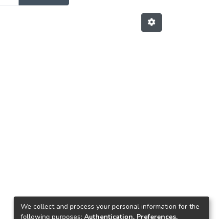
We collect and process your personal information for the
following purposes:
Authentication, Preferences,