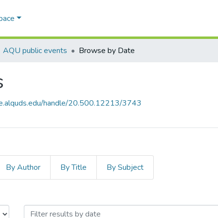
Space
AQU public events
Browse by Date
s
ce.alquds.edu/handle/20.500.12213/3743
By Author
By Title
By Subject
ts by Issue Date