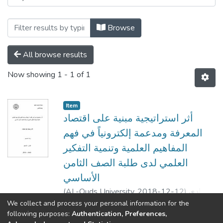
Browse
All browse results
Now showing
1 - 1 of 1
Item
أثر استراتيجية مبنية على اقتصاد
المعرفة ومدعمة إلكترونياً في فهم
المفاهيم العلمية وتنمية التفكير
العلمي لدى طلبة الصف الثامن
الأساسي
(
AL-Quds University,
2018-12-12
)
فادي
يوسف عوده مليحات
;
Fadi Yousef Odeh
We collect and process your personal information for the
Show more
following purposes:
Authentication, Preferences,
Mlaihat
;
محمود
;
.عفيف زيدان
;
إيناس ناصر