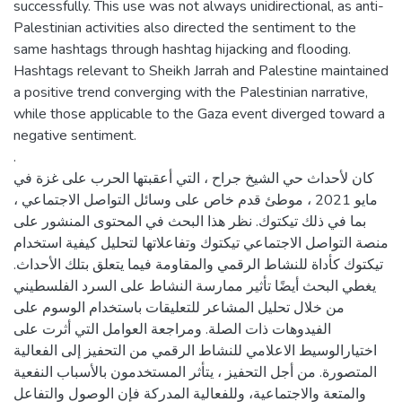
successfully. This use was not always unidirectional, as anti-
Palestinian activities also directed the sentiment to the
same hashtags through hashtag hijacking and flooding.
Hashtags relevant to Sheikh Jarrah and Palestine maintained
a positive trend converging with the Palestinian narrative,
while those applicable to the Gaza event diverged toward a
negative sentiment.
.
كان لأحداث حي الشيخ جراح ، التي أعقبتها الحرب على غزة في
مايو 2021 ، موطئ قدم خاص على وسائل التواصل الاجتماعي ،
بما في ذلك تيكتوك. نظر هذا البحث في المحتوى المنشور على
منصة التواصل الاجتماعي تيكتوك وتفاعلاتها لتحليل كيفية استخدام
تيكتوك كأداة للنشاط الرقمي والمقاومة فيما يتعلق بتلك الأحداث.
يغطي البحث أيضًا تأثير ممارسة النشاط على السرد الفلسطيني
من خلال تحليل المشاعر للتعليقات باستخدام الوسوم على
الفيدوهات ذات الصلة. ومراجعة العوامل التي أثرت على
اختيارالوسيط الاعلامي للنشاط الرقمي من التحفيز إلى الفعالية
المتصورة. من أجل التحفيز ، يتأثر المستخدمون بالأسباب النفعية
والمتعة والاجتماعية، وللفعالية المدركة فإن الوصول والتفاعل