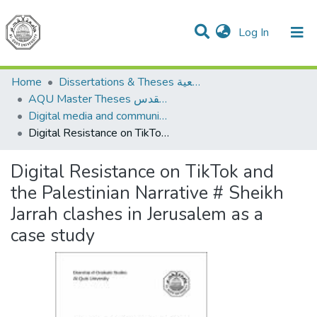
(current)
Log In
Communities & Collections
All of DSpace
Home
Dissertations & Theses الرسائل الجامعية
AQU Master Theses الرسائل الجامعية الخاصة بجامعة القدس
Digital media and communications الإعلام الرقمي والاتصالات
Digital Resistance on TikTok and the Palestinian Narrative # Sheikh Jarrah clashes in Jerusalem as a case study
Digital Resistance on TikTok and
the Palestinian Narrative # Sheikh
Jarrah clashes in Jerusalem as a
case study