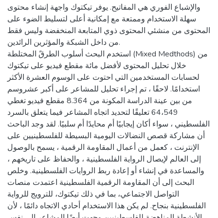
والإشباع الفوري هي المفاتيح. يوفر تيكتوك واجهة إنشاء محتوى
سهلة الاستخدام وممتعة مع إمكانية أعلى لتسليط الضوء على
المحتوى من منشئي المحتوى ذوي المتابعة المنخفضة وليس فقط
من داخل الشبكة والمؤثرين الرائدين.
استخدم البحث أسلوب الطرقً المختلطة (Mixed Medthods) من
خلال تحليل المحتوى لأفضل مائة مقطع فيديو على تيكتوك
لحسابات المستخدمين التي احتوت على الوسوم العشرة الأكثر
استخدامًا. لاحقًا ، تم إجراء تحليل للمشاعر على أكبر عشروسم
من بين عينة الدراسة المكونة من 8.364 مقطع فيديو تغطي
64،549 تعليقًا لتحديد اتجاه المشاعر فيما يتعلق بالسرد
الفلسطيني ، سواء أكان إيجابيًا أم محايدًا أم سلبيًا. لقد وجد الباحث
أن مشاركة قصص النضالات اليومية البسيطة للفلسطينيين على
الإنترنت ، كعمل من أعمال المقاومة الرقمية ، يسمح بالوصول
إلى العالم لإيصال الرواية الفلسطينية ، والحفاظ على تاريخهم ،
والمساعدة في إنشاء أو إعادة ربط الروايات الفلسطينية. وخلص
البحث إلى أن المقاومة الرقمية الفلسطينية اعتمدت منصات
التواصل الاجتماعي، بما في ذلك تيكتوك، للترويج للرواية
الفلسطينية بنجاح. لم يكن هذا الاستخدام أحادي الاتجاه دائمًا ، لأن
الأنشطة المناهضة للفلسطينيين وجهت أيضًا المشاعر إلى نفس