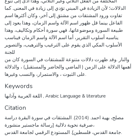
المختلفة من الفعل الثلاثي وغير الثلاثي، وهذا أدى إلى تنوع
الدلالات؛ لأن الزيادة في المبني تؤدي إلى زيادة في المعنى. كما
تفاوت ورود المشتقات من مشتق إلى آخر، وكان أكثرها اسم
الفاعل بينما قل ظهور اسم الآلة واسم الزمان، وهذا يعود إلى
طبيعة السورة وموضوعاتها، فهي سورة أحكام وتكاليف، وهذا
يناسبه أسلوب التقرير، أما اسم الآلة واسم الزمان فيناسب
الأسلوب المكي الذي يقوم على الترغيب والترهيب، والتصوير
للجنة
والنار .وقد ظهرت دلالات متنوعة للمشتقات في السورة كان من
أهمها الدلالة على الزمن ( الماضي والحاضر والمستقبل) ، والدلالة
على الثبوت ، والاستمرار، والنسب وغيرها.
Keywords
اللغة العربية وآدابها
,
Arabic Language & literature
Citation
مصلح، بهية احمد. (2014). المشتقات في سورة البقرة دراسة
صرفية نحوية دلالية [رسالة ماجستير منشورة،
جامعة القدس، فلسطين]. المستودع الرقمي لجامعة القدس.