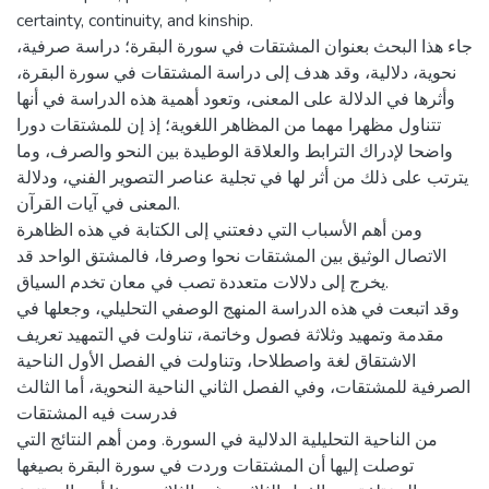
certainty, continuity, and kinship.
جاء هذا البحث بعنوان المشتقات في سورة البقرة؛ دراسة صرفية،
نحوية، دلالية، وقد هدف إلى دراسة المشتقات في سورة البقرة،
وأثرها في الدلالة على المعنى، وتعود أهمية هذه الدراسة في أنها
تتناول مظهرا مهما من المظاهر اللغوية؛ إذ إن للمشتقات دورا
واضحا لإدراك الترابط والعلاقة الوطيدة بين النحو والصرف، وما
يترتب على ذلك من أثر لها في تجلية عناصر التصوير الفني، ودلالة
المعنى في آيات القرآن.
ومن أهم الأسباب التي دفعتني إلى الكتابة في هذه الظاهرة
الاتصال الوثيق بين المشتقات نحوا وصرفا، فالمشتق الواحد قد
يخرج إلى دلالات متعددة تصب في معان تخدم السياق.
وقد اتبعت في هذه الدراسة المنهج الوصفي التحليلي، وجعلها في
مقدمة وتمهيد وثلاثة فصول وخاتمة، تناولت في التمهيد تعريف
الاشتقاق لغة واصطلاحا، وتناولت في الفصل الأول الناحية
الصرفية للمشتقات، وفي الفصل الثاني الناحية النحوية، أما الثالث
فدرست فيه المشتقات
من الناحية التحليلية الدلالية في السورة. ومن أهم النتائج التي
توصلت إليها أن المشتقات وردت في سورة البقرة بصيغها