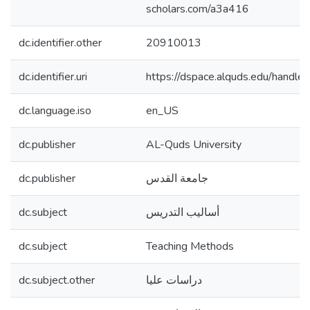
scholars.com/a3a416
dc.identifier.other
20910013
dc.identifier.uri
https://dspace.alquds.edu/hand
dc.language.iso
en_US
dc.publisher
AL-Quds University
dc.publisher
جامعة القدس
dc.subject
أساليب التدريس
dc.subject
Teaching Methods
dc.subject.other
دراسات عليا