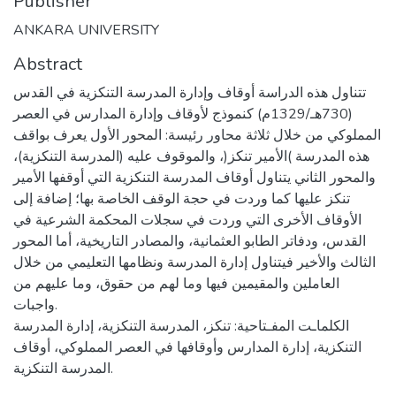
Publisher
ANKARA UNIVERSITY
Abstract
تتناول هذه الدراسة أوقاف وإدارة المدرسة التنكزية في القدس
(730هـ/1329م) كنموذج لأوقاف وإدارة المدارس في العصر
المملوكي من خلال ثلاثة محاور رئيسة: المحور الأول يعرف بواقف
هذه المدرسة )الأمير تنكز(، والموقوف عليه (المدرسة التنكزية)،
والمحور الثاني يتناول أوقاف المدرسة التنكزية التي أوقفها الأمير
تنكز عليها كما وردت في حجة الوقف الخاصة بها؛ إضافة إلى
الأوقاف الأخرى التي وردت في سجلات المحكمة الشرعية في
القدس، ودفاتر الطابو العثمانية، والمصادر التاريخية، أما المحور
الثالث والأخير فيتناول إدارة المدرسة ونظامها التعليمي من خلال
العاملين والمقيمين فيها وما لهم من حقوق، وما عليهم من
واجبات.
الكلماـت المفـتاحية: تنكز، المدرسة التنكزية، إدارة المدرسة
التنكزية، إدارة المدارس وأوقافها في العصر المملوكي، أوقاف
المدرسة التنكزية.