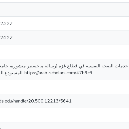
2:22Z
2:22Z
بدالرحمن عمر. (2001). تقييم خدمات الصحة النفسية في قطاع غزة [رسالة ماجستير منشو
المستودع الرقمي لجامعة القدس. https://arab-scholars.com/47b9c9
quds.edu/handle/20.500.12213/5641