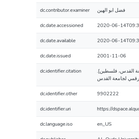
dc.contributor.examiner
فضل ابو الهين
dc.date.accessioned
2020-06-14T09:3
dc.date.available
2020-06-14T09:3
dc.date.issued
2001-11-06
dc.identifier.citation
رة، جامعة القدس، فلسطين
dc.identifier.other
9902222
dc.identifier.uri
https://dspace.al
dc.language.iso
en_US