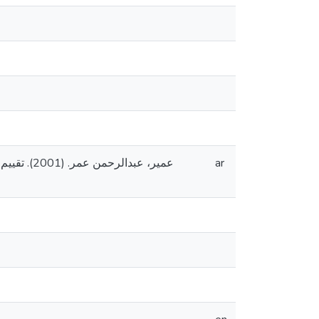
عمير، ع].
ar