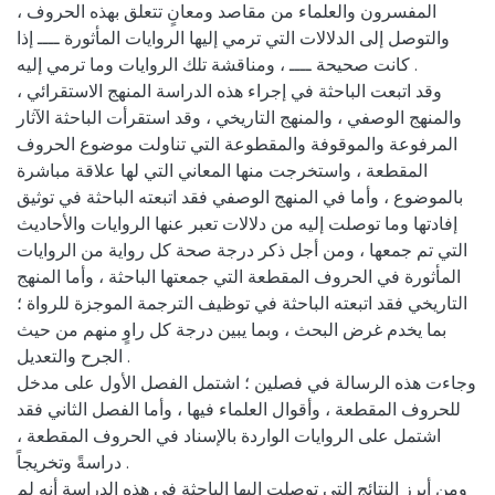
المفسرون والعلماء من مقاصد ومعانٍ تتعلق بهذه الحروف ،
والتوصل إلى الدلالات التي ترمي إليها الروايات المأثورة ــــ إذا
كانت صحيحة ــــ ، ومناقشة تلك الروايات وما ترمي إليه .
وقد اتبعت الباحثة في إجراء هذه الدراسة المنهج الاستقرائي ،
والمنهج الوصفي ، والمنهج التاريخي ، وقد استقرأت الباحثة الآثار
المرفوعة والموقوفة والمقطوعة التي تناولت موضوع الحروف
المقطعة ، واستخرجت منها المعاني التي لها علاقة مباشرة
بالموضوع ، وأما في المنهج الوصفي فقد اتبعته الباحثة في توثيق
إفادتها وما توصلت إليه من دلالات تعبر عنها الروايات والأحاديث
التي تم جمعها ، ومن أجل ذكر درجة صحة كل رواية من الروايات
المأثورة في الحروف المقطعة التي جمعتها الباحثة ، وأما المنهج
التاريخي فقد اتبعته الباحثة في توظيف الترجمة الموجزة للرواة ؛
بما يخدم غرض البحث ، وبما يبين درجة كل راوٍ منهم من حيث
الجرح والتعديل .
وجاءت هذه الرسالة في فصلين ؛ اشتمل الفصل الأول على مدخل
للحروف المقطعة ، وأقوال العلماء فيها ، وأما الفصل الثاني فقد
اشتمل على الروايات الواردة بالإسناد في الحروف المقطعة ،
دراسةً وتخريجاً .
ومن أبرز النتائج التي توصلت إليها الباحثة في هذه الدراسة أنه لم