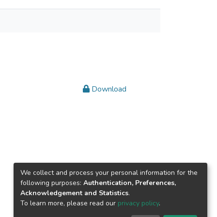
Download
We collect and process your personal information for the
following purposes:
Authentication, Preferences,
Acknowledgement and Statistics
.
To learn more, please read our
privacy policy
.