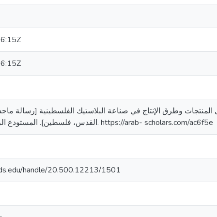
6:15Z
6:15Z
. (2016). الإبتكار على المنتجات وطرق الإنتاج في صناعة البلاستيك الفلسطينية [رسال
القدس، فلسطين]. المستودع الرقمي لجامعة القدس. https://arab- scholars.com/ac6f5e
quds.edu/handle/20.500.12213/1501