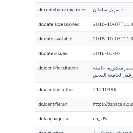
dc.contributor.examiner
د. سهيل سلطان
dc.date.accessioned
2018-10-07T11:3
dc.date.available
2018-10-07T11:3
dc.date.issued
2016-03-07
dc.identifier.citation
ة ماجستير منشورة، جامعة
dc.identifier.other
21210196
dc.identifier.uri
https://dspace.al
dc.language.iso
en_US