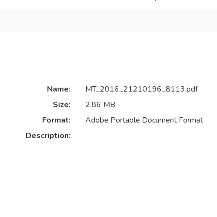
Name:
MT_2016_21210196_8113.pdf
Size:
2.86 MB
Format:
Adobe Portable Document Format
Description: