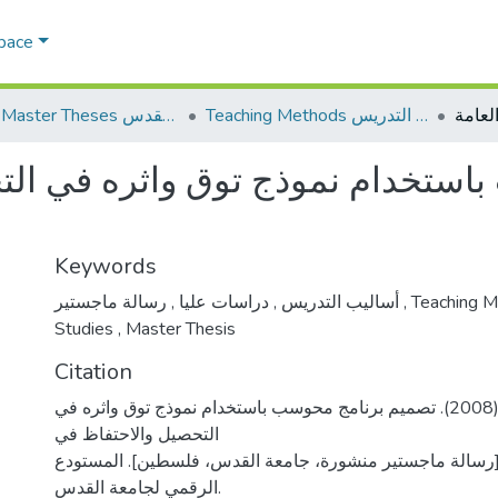
Space
Teaching Methods أساليب التدريس
AQU Master Theses الرسائل الجامعية الخاصة بجامعة القدس
استخدام نموذج توق واثره في الت
Keywords
,
دراسات عليا
,
أساليب التدريس
رسالة ماجستير
,
Teaching 
Studies
,
Master Thesis
Citation
ابو هلال، نادر محمد. (2008). تصميم برنامج محوسب باستخدام نموذج توق واثره في
التحصيل والاحتفاظ في
ة [رسالة ماجستير منشورة، جامعة القدس، فلسطين]. المستودع
الرقمي لجامعة القدس.