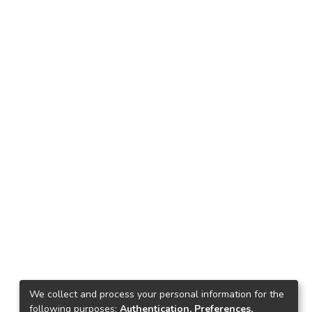
We collect and process your personal information for the
following purposes:
Authentication, Preferences,