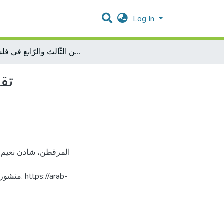
Log In
تقويم منهاج العلوم والحياة للصّفين الثّالث والرّابع في فلسطين
تقو
://arab-