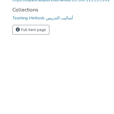
https://dspace.alquds.edu/handle/20.500.12213/3242
Collections
Teaching Methods أساليب التدريس
Full item page