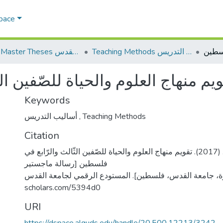
Space
Teaching Methods أساليب التدريس
AQU Master Theses الرسائل الجامعية الخاصة بجامعة القدس
يم منهاج العلوم والحياة للصّفين ا
Keywords
أساليب التدريس
,
Teaching Methods
Citation
المرقطن، شادن نعيم. (2017). تقويم منهاج العلوم والحياة للصّفين الثّالث والرّابع في
فلسطين [رسالة ماجستير
منشورة، جامعة القدس، فلسطين]. المستودع الرقمي لجامعة القدس. https
scholars.com/5394d0
URI