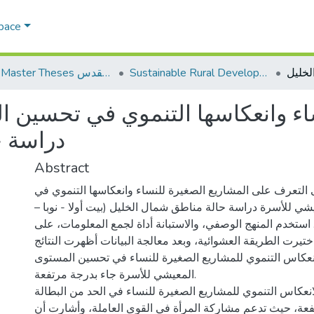
Space
Sustainable Rural Development التنمية الريفية المستدامة
AQU Master Theses الرسائل الجامعية الخاصة بجامعة القدس
اء وانعكاسها التنموي في تحسين 
دراسة ح
Abstract
التعرف على المشاريع الصغيرة للنساء وانعكاسها التنموي في
يشي للأسرة دراسة حالة مناطق شمال الخليل (بيت أولا - نوبا
ستخدم المنهج الوصفي، والاستبانة أداة لجمع المعلومات، على
 بلغت (104)، اختيرت الطريقة العشوائية، وبعد معالجة البيانات أظهرت النتائج
نعكاس التنموي للمشاريع الصغيرة للنساء في تحسين المستوى
المعيشي للأسرة جاء بدرجة مرتفعة.
انعكاس التنموي للمشاريع الصغيرة للنساء في الحد من البطالة
فعة، حيث تدعم مشاركة المرأة في القوى العاملة، وأشارت أن