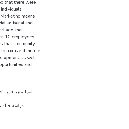
ted that there were
individuals
k, Marketing means,
al, artisanal and
 village and
than 10 employees.
ds that community
 maximize their role
velopment, as well
pportunities and
دراسة حالة،