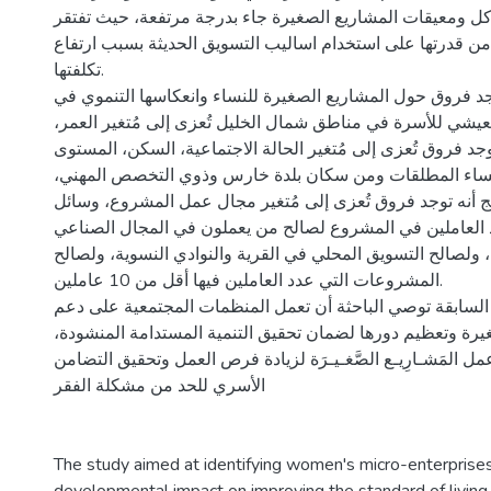
 ومعيقات المشاريع الصغيرة جاء بدرجة مرتفعة، حيث تفتقر
من قدرتها على استخدام اساليب التسويق الحديثة بسبب ارتفاع
تكلفتها.
توجد فروق حول المشاريع الصغيرة للنساء وانعكاسها التنموي في
عيشي للأسرة في مناطق شمال الخليل تُعزى إلى مُتغير العمر
جد فروق تُعزى إلى مُتغير الحالة الاجتماعية، السكن، المستوى
النساء المطلقات ومن سكان بلدة خارس وذوي التخصص المهني
ج أنه توجد فروق تُعزى إلى مُتغير مجال عمل المشروع، وسائل
 العاملين في المشروع لصالح من يعملون في المجال الصناعي
 ولصالح التسويق المحلي في القرية والنوادي النسوية، ولصالح
المشروعات التي عدد العاملين فيها أقل من 10 عاملين.
ئج السابقة توصي الباحثة أن تعمل المنظمات المجتمعية على دعم
غيرة وتعظيم دورها لضمان تحقيق التنمية المستدامة المنشودة
 المَشـارِيـع الصَّغـيـرَة لزيادة فرص العمل وتحقيق التضامن
الأسري للحد من مشكلة الفقر
The study aimed at identifying women's micro-enterprises