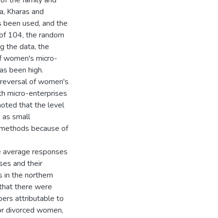
of the family and
ba, Kharas and
as been used, and the
e of 104, the random
g the data, the
of women's micro-
has been high.
 reversal of women's
th micro-enterprises
noted that the level
, as small
g methods because of
he average responses
es and their
 in the northern
 that there were
ers attributable to
 for divorced women,