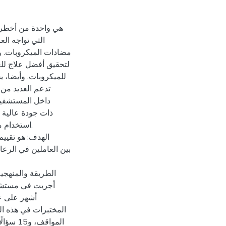
التي تواجه ال
مضادات الميكروبات. و
لتحقيق أفضل علاج للعد
للميكروبات. وأيضا، 
تدعم العديد من
استخدام .
الهدف: هو تقيي
الطريقة والمنهجي
أجريت في مستشفي