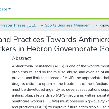
Space
Sports Business Management إدارة الأعمال الرياضية
AQU Master Theses الرسائل الجامعية الخاصة بجامعة القدس
and Practices Towards Antimicr
ers in Hebron Governorate Go
Abstract
Antimicrobial resistance (AMR) is one of the world's mos
problems caused by the misuse, abuse, and overuse of ant
prevent and limit the spread of AMR, the appropriate choi
drugs is critical to optimize the treatment of the infection
must be developed urgently, as several associations sup
antimicrobial stewardship (AMS) programs within hospital
healthcare workers (HCWs) must possess high-quality kn
and practices (KAPs) to improve future antimicrobial use