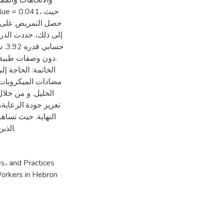
والاتجاهات والمما
حصل التمريض على در
إلى ذلك، حددت الدر
حسا
دون وصفات طبية .
الخاتمة: الحاجة 
مضادات الميكروبات 
الخليل. و من خلا
تعزيز جودة الرعاية
النهاية. حيث تساه
الذين يسعون لتطوير استراتيجيات فعالة لإدارة مضادات الميكروبات.
، and Practices
orkers in Hebron