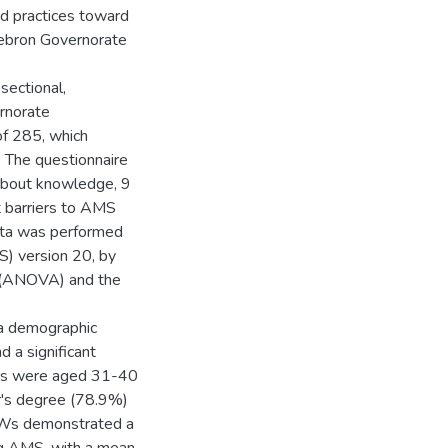
nd practices toward
Hebron Governorate
sectional,
rnorate
of 285, which
. The questionnaire
 about knowledge, 9
t barriers to AMS
data was performed
S) version 20, by
ce (ANOVA) and the
 a demographic
 a significant
nts were aged 31-40
r's degree (78.9%)
CWs demonstrated a