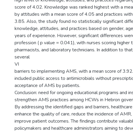
high level of knowledge, attitudes, and practices regard
score of 4.02. Knowledge was ranked highest with a mea
by attitudes with a mean score of 4.05 and practices wit
3.85. Also, the study found no statistically significant diff
knowledge, attitudes, and practices based on gender, age,
years of experience. However, significant differences we
profession ( p value = 0.041), with nurses scoring higher 
pharmacists, and laboratory technicians. In addition to that
several
VI
barriers to implementing AMS, with a mean score of 3.92.
included public access to antimicrobials without prescripti
acceptance of AMS by patients.
Conclusion: need for ongoing educational programs and ins
strengthen AMS practices among HCWs in Hebron govern
By addressing the identified gaps and barriers, healthcare 
enhance the quality of care, reduce the incidence of AMR,
improve patient outcomes. The findings contribute valuabl
policymakers and healthcare administrators aiming to dev