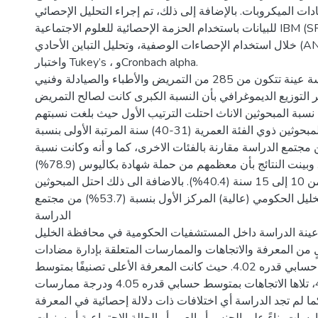
ات الميكروبات. بالإضافة إلى ذلك، تم إجراء التحليل الإحصائي
للبيانات باستخدام الحزمة الإحصائية للعلوم الاجتماعية IBM (SPSS) الإصدار 20، من
خلال استخدام الإحصاءات الوصفية، وتحليل التباين الأحادي (ANOVA)، واختبار t،
واختبار Tukey’s ، وCronbach alpha.
النتيجة: شملت الدراسة عينة تتكون من 285 من التمريض والأطباء والصيادلة وفنيي
التوزيع الديموغرافي بأن النسبة الكبرى كانت لصالح التمريض
(60.4%)،  المبحوثين الاناث احتلت الترتيب الأول حيث بلغت نسبتهم
(52.98%)، و احتل المبحوثين ذوي الفئة العمرية (31-40) سنة المرتبة الأولى بنسبة
(40.7%) ع الدراسة مقارنة بالفئات الاخرى، كما و أنه وكانت نسبة
المتزوجين (71.6%). وبينت النتائج بأن معظمهم من حملة شهادة بكاليوس (78.9%)
ولديهم خبرة من 10 إلى 15 سنة (40.4%). بالاضافة الى ذلك احتل المبحوثين
العاملين في مشفى الخليل الحكومي (عالية) المركز الأول بنسبة (53.7%) من مجتمع
الدراسة
نة الدراسة داخل المستشفيات الحكومية في محافظة الخليل
من المعرفة والاتجاهات والممارسات المتعلقة بإدارة مضادات
الميكروبات، بمتوسط حسابي قدره 4.02. حيث كانت المعرفة الأعلى تصنيفًا بمتوسط
حسابي قدره 4.30، تلاها الاتجاهات بمتوسط حسابي قدره 4.05 ودرجة ممارسات
وسط قدره 3.85. كما لم تجد الدراسة أي اختلافات ذات دلالة إحصائية في المعرفة