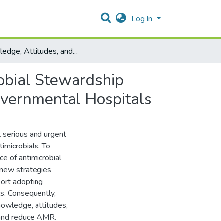
Log In
Knowledge, Attitudes, and Practices Towards Antimicrobial Stewardship Among Healthcare Workers in Hebron Governorate Governmental Hospitals
obial Stewardship
vernmental Hospitals
t serious and urgent
imicrobials. To
ce of antimicrobial
. new strategies
port adopting
s. Consequently,
owledge, attitudes,
 and reduce AMR.