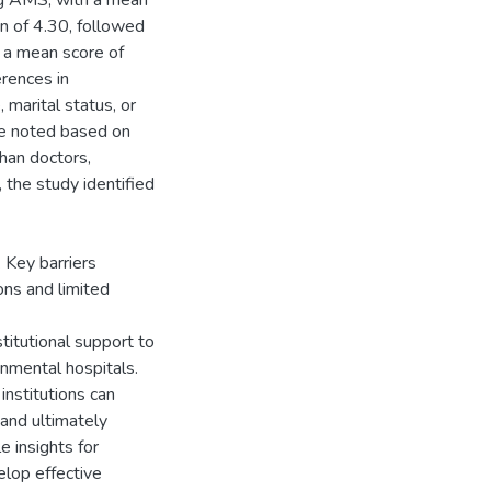
ing AMS, with a mean
n of 4.30, followed
h a mean score of
erences in
 marital status, or
re noted based on
than doctors,
, the study identified
 Key barriers
ons and limited
titutional support to
mental hospitals.
institutions can
 and ultimately
e insights for
elop effective