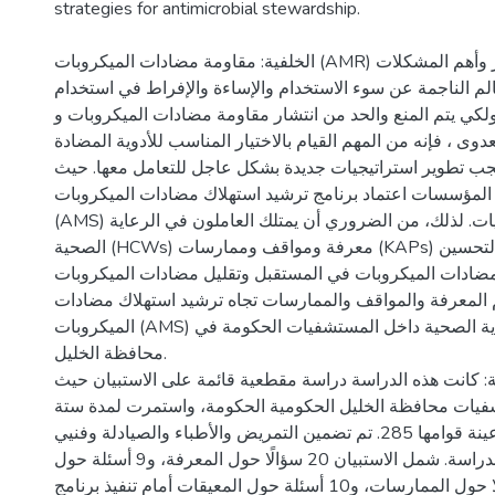
الخلفية: مقاومة مضادات الميكروبات (AMR) هي واحدة من أخطر وأهم المشكلات
عالم الناجمة عن سوء الاستخدام والإساءة والإفراط في استخدام
لكي يتم المنع والحد من انتشار مقاومة مضادات الميكروبات و
وى ، فإنه من المهم القيام بالاختيار المناسب للأدوية المضادة
يجب تطوير استراتيجيات جديدة بشكل عاجل للتعامل معها. حيث
 المؤسسات اعتماد برنامج ترشيد استهلاك مضادات الميكروبات
(AMS) داخل المستشفيات. لذلك، من الضروري أن يمتلك العاملون في الرعاية
الصحية (HCWs) معرفة ومواقف وممارسات (KAPs) ذات جودة عالية لتحسين
مضادات الميكروبات في المستقبل وتقليل مضادات الميكروبات
م المعرفة والمواقف والممارسات تجاه ترشيد استهلاك مضادات
الميكروبات (AMS) بين العاملين في الرعاية الصحية داخل المستشفيات الحكومة في
محافظة الخليل.
ة: كانت هذه الدراسة دراسة مقطعية قائمة على الاستبيان حيث
ات محافظة الخليل الحكومية الحكومة، واستمرت لمدة ستة
أشهر على عينة قوامها 285. تم تضمين التمريض والأطباء والصيادلة وفنيي
المختبرات في هذه الدراسة. شمل الاستبيان 20 سؤالًا حول المعرفة، و9 أسئلة حول
المواقف، و15 سؤالًا حول الممارسات، و10 أسئلة حول المعيقات أمام تنفيذ برنامج