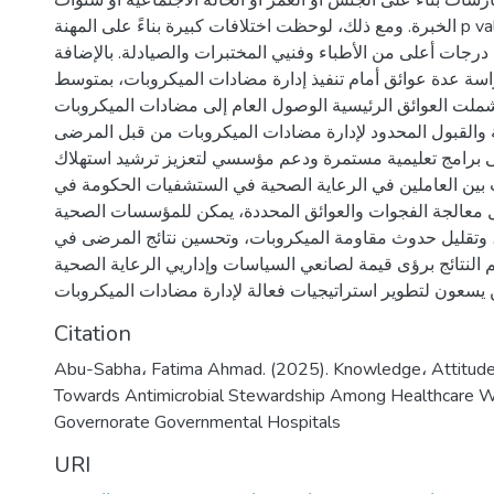
رسات بناءً على الجنس أو العمر أو الحالة الاجتماعية أو سنوات
الخبرة. ومع ذلك، لوحظت اختلافات كبيرة بناءً على المهنة p value = 0.041، حيث
جات أعلى من الأطباء وفنيي المختبرات والصيادلة. بالإضافة
اسة عدة عوائق أمام تنفيذ إدارة مضادات الميكروبات، بمتوسط
بي قدره 3.92. شملت العوائق الرئيسية الوصول العام إلى مضادات الميكروبات
والقبول المحدود لإدارة مضادات الميكروبات من قبل المرضى
إلى برامج تعليمية مستمرة ودعم مؤسسي لتعزيز ترشيد استهلاك
بين العاملين في الرعاية الصحية في الستشفيات الحكومة في
ل معالجة الفجوات والعوائق المحددة، يمكن للمؤسسات الصحية
، وتقليل حدوث مقاومة الميكروبات، وتحسين نتائج المرضى في
م النتائج برؤى قيمة لصانعي السياسات وإداريي الرعاية الصحية
Citation
Abu-Sabha، Fatima Ahmad. (2025). Knowledge، Attitudes
Towards Antimicrobial Stewardship Among Healthcare W
Governorate Governmental Hospitals
URI