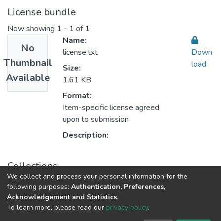
License bundle
Now showing
1 - 1 of 1
Name:
No
license.txt
Down
Thumbnail
load
Size:
Available
1.61 KB
Format:
Item-specific license agreed
upon to submission
Description:
Collections
We collect and process your personal information for the
Arabic Language & literature اللغة العربية وآدابها
following purposes:
Authentication, Preferences,
Acknowledgement and Statistics
.
To learn more, please read our
privacy policy
.
Al-Quds University
copyright © 2002-2026
SKITCE