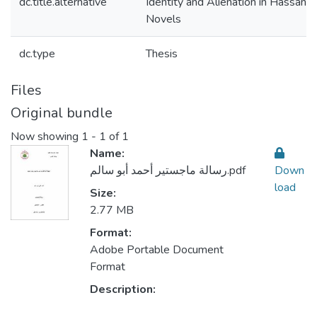
dc.title.alternative
Identity and Alienation in Hassan 
Novels
dc.type
Thesis
Files
Original bundle
Now showing
1 - 1 of 1
Name:
رسالة ماجستير أحمد أبو سالم.pdf
Down
load
Size:
2.77 MB
Format:
Adobe Portable Document
Format
Description: