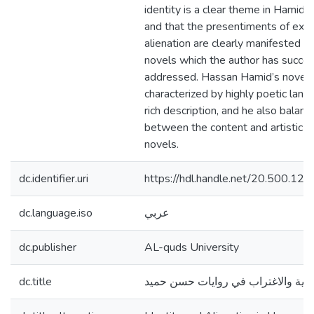
identity is a clear theme in Hamid’s
and that the presentiments of exil
alienation are clearly manifested in
novels which the author has succes
addressed. Hassan Hamid’s novels
characterized by highly poetic lan
rich description, and he also balanc
between the content and artistic fo
novels.
dc.identifier.uri
https://hdl.handle.net/20.500.1
dc.language.iso
عربي
dc.publisher
AL-quds University
dc.title
هوية والاغتراب في روايات حسن حميد