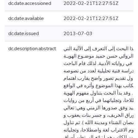
dc.date.accessioned
2022-02-21T12:27:51Z
dc.date.available
2022-02-21T12:27:51Z
dc.date.issued
2013-07-03
dc.description.abstract
هذا البحث إلى التعرف إلى الآلية التي
ها الروائي حسن حميد موضـوع الهويـة
ب في رواياته الأدبية. لذلك قام الباحث
 دراسة فنية تحليلية لعدد من نصوصه
 تحاول تقديم تصور واضح يقارب اهتمام
الكاتب بهذا الموضوع وأثره في الواقع
 . وقد بدأ البحث بتناول مفهوم الهوية
طلاحا، وتجلياتهما في أربع من روايات
يد وفق صدورها الزمني وهي: تعالي
 أوراق الخريف، و جسر بنات يعقوب و
بقمصان الشتاء ومدينة االله ). ثم تناول
هوم الاغتراب لغة واصطلاحا، وتجلياته
يتين للكاتب همـا : (تعـالي نطير أوراق