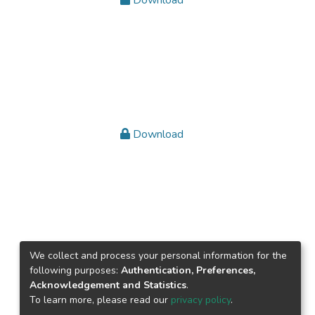
Download
Download
We collect and process your personal information for the
following purposes:
Authentication, Preferences,
Acknowledgement and Statistics
.
To learn more, please read our
privacy policy
.