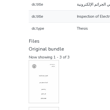
dc.title
 الجرائم الإلكترونية
dc.title
Inspection of Elect
dc.type
Thesis
Files
Original bundle
Now showing
1 - 3 of 3