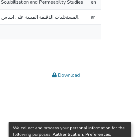
 Solubilization and Permeability Studies
en
المستحلبات الدقيقة المبنية على اساس خليط من مواد فعالة سطحيا: تحضير ، تشخيص، اذابة السيفوركسيم اكستل، ودراسة النفاذية.
ar
Download
We collect and process your personal information for the
following purposes:
Authentication, Preferences,