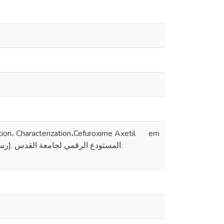
on، Characterization،Cefuroxime Axetil
em