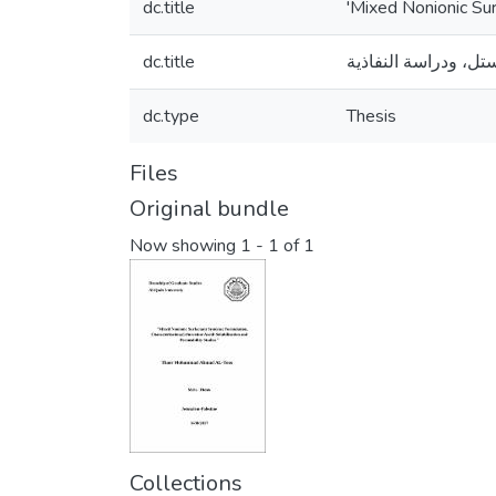
dc.title
'Mixed Nonionic Sur
dc.title
dc.type
Thesis
Files
Original bundle
Now showing
1 - 1 of 1
Collections