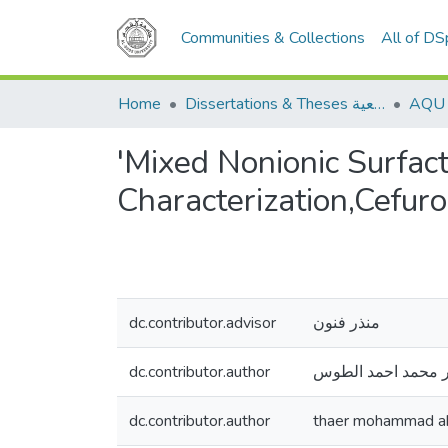
Communities & Collections
All of D
Home
Dissertations & Theses الرسائل الجامعية
'Mixed Nonionic Surfac
Characterization,Cefuro
dc.contributor.advisor
منذر فنون
dc.contributor.author
ر محمد احمد الطوس
dc.contributor.author
thaer mohammad a