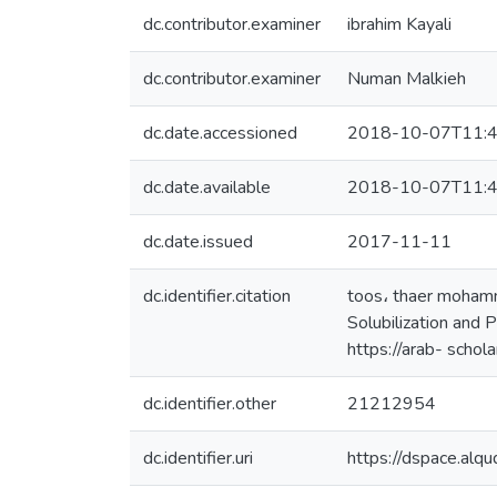
dc.contributor.examiner
ibrahim Kayali
dc.contributor.examiner
Numan Malkieh
dc.date.accessioned
2018-10-07T11:4
dc.date.available
2018-10-07T11:4
dc.date.issued
2017-11-11
dc.identifier.citation
toos، thaer mohamm
Solubilization and Permeability Studies [ي لجامعة القدس
https://arab- scho
dc.identifier.other
21212954
dc.identifier.uri
https://dspace.al