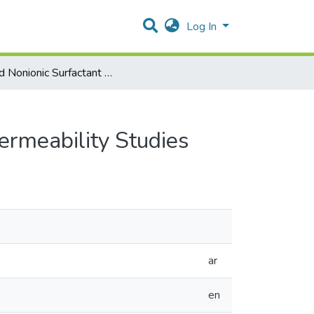
Log In
'Mixed Nonionic Surfactant Systems: Formulation, Characterization,Cefuroxime Axetil Solubilization and Permeability Studies
Permeability Studies
ar
en