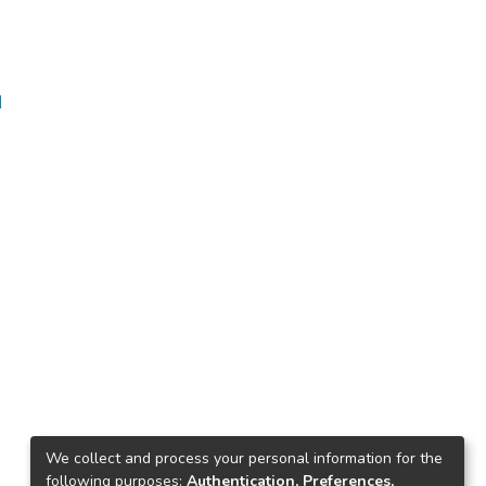
ا
We collect and process your personal information for the
following purposes:
Authentication, Preferences,