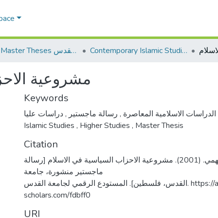
Space
Contemporary Islamic Studies الدراسات الإسلامية المعاصرة
AQU Master Theses الرسائل الجامعية الخاصة بجامعة القدس
مشروعية الاحز
Keywords
,
رسالة ماجستير
,
الدراسات الاسلامية المعاصرة
دراسات عليا
Islamic Studies
,
Higher Studies
,
Master Thesis
Citation
الجعبة، عبد الحميد فهمي. (2001). مشروعية الاحزاب السياسية في الاسلام [رسالة
ماجستير منشورة، جامعة
القدس، فلسطين]. المستودع الرقمي لجامعة القدس. https://arab-
scholars.com/fdbff0
URI