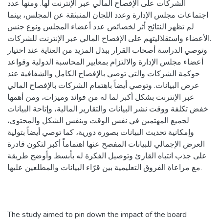
الشركات على الإفصاح المالي عبر الإنترنت لها. ومنها عدد
اجتماعات مجلس الإدارة وعدد اللجان المنبثقة عن المجلس، بينما
لم تظهر النتائج أثر لخصائص عدد أعضاء المجلس ونوع جنس
الأعضاء واستقلاليتهم على الإفصاح المالي عبر الإنترنت للشركات.
وتوصي الدراسة أصحاب القرار ببذل المزيد من العناية عند اختيار
أعضاء مجلس الإدارة والالتزام بمعايير المحاسبة الدولية وقواعد
حوكمة الشركات والتي توصي بالإفصاح الكامل والشفافية عند
عرض البيانات. وتوصي أيضاً باهتمام الشركات بالإفصاح المالي
عبر الإنترنت بشكل أكبر لما له من فوائد وميزات، ومن أهمها
خفض تكلفة ووقت نشر البيانات والتقارير المالية، وإتاحة البيانات
لجميع المهتمين في نفس الوقت وبنفس الشكل والمحتوى،
وإمكانية تحديث البيانات بصورة دورية، كما توصي أيضاً بتولية
العرض الإجمالي للبيانات المفصح عنها اهتماماً أكبر لتكون قادرة
على جذب انتباه القارئ وتوصيل الفكرة له بأبسط وأوضح طريقة
مع مراعاة الفروق التعليمية بين قرّاء البيانات والمطلعين عليها.
The study aimed to pin down the impact of the board