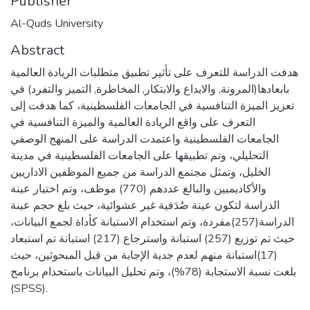
Publisher
Al-Quds University
Abstract
هدفت الدراسة للتعرف على تأثير تطبيق متطلبات الريادة العالمية
بابعادها(المرونة, والابداع والابتكار, المخاطرة, التميز والتفرد) في
تعزيز الميزة التنافسية في الجامعات الفلسطينية، كما هدفت إلى
التعرف على واقع الريادة العالمية والميزة التنافسية في
الجامعات الفلسطينية واعتمدت الدراسة على المنهج الوصفي
التحليلي، وتم تطبيقها على الجامعات الفلسطينية في مدينة
الخليل، وتمثل مجتمع الدراسة من جميع الموظفين الاداريين
والأكاديميين والبالغ عددهم (770) موظف، وتم اختيار عينة
الدراسة لتكون عينة صُدَفية غير عشوائية، حيث بلغ حجم عينة
الدراسة(257)مفردة، وتم استخدام الاستبانة كأداة لجمع البيانات،
حيث تم توزيع (257) استبانة واسترجاع (217) استبانة تم استبعاد
(17)استبانة منهم لعدم جدية الإجابة من قبل المبحوثين، حيث
بلغت نسبة الاستجابة (78%)، وتم تحليل البيانات باستخدام برنامج
(SPSS).