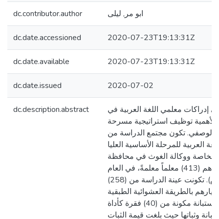
ابو مر, ليلى
dc.contributor.author
dc.date.accessioned
2020-07-23T19:13:31Z
dc.date.available
2020-07-23T19:13:31Z
dc.date.issued
2020-07-02
ى إدراكات معلمي اللغة العربية في
dc.description.abstract
يا لأهمية توظيف استراتيجية مسرحة
هج الوصفي. تكون مجتمع الدراسة من
ة العربية للمرحلة الأساسية العليا
والخاصة ووكالة الغوث في محافظة
بيت لحم والبالغ عددهم (413) معلماً معلمةً، في العام
الدراسي (2019/2020م). تكونت عينة الدراسة من (258)
ختيارهم بالطريقة العشوائية الطبقية
بنسبة 62% تم بناء استبانة مكونة من (40) فقرة كأداة
انة وثباتها حيث بلغت قيمة الثبات