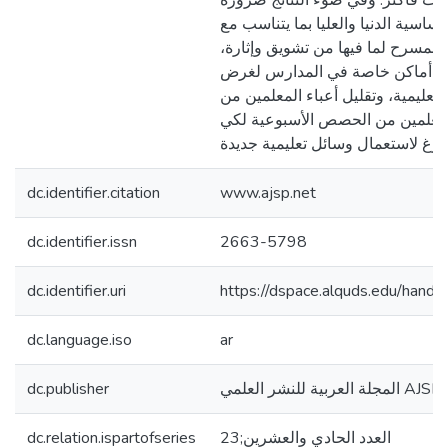
رات فأكثر. وفي ضوء النتائج ضرورة
ساسية الدنيا والعليا بما يتناسب مع
لممسرح لما فيها من تشويق وإثارة،
ير أماكن خاصة في المدارس لغرض
تعليمية، وتقليل أعباء المعلمين من
لمعلمين من الحصص الأسبوعية لكي
dc.identifier.citation
www.ajsp.net
dc.identifier.issn
2663-5798
dc.identifier.uri
https://dspace.alquds.edu/han
dc.language.iso
ar
المجلة العربية للنشر العلمي AJSP
dc.publisher
العدد الحادي والعشرين;23
dc.relation.ispartofseries