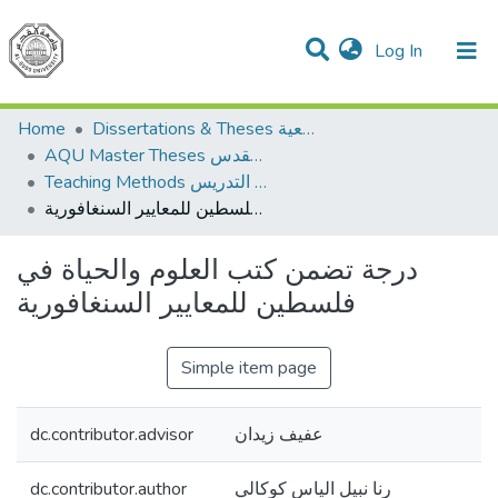
(current)
Log In
Communities & Collections
All of DSpace
Home
Dissertations & Theses الرسائل الجامعية
AQU Master Theses الرسائل الجامعية الخاصة بجامعة القدس
Teaching Methods أساليب التدريس
درجة تضمن كتب العلوم والحياة في فلسطين للمعايير السنغافورية
درجة تضمن كتب العلوم والحياة في
فلسطين للمعايير السنغافورية
Simple item page
dc.contributor.advisor
عفيف زيدان
dc.contributor.author
رنا نبيل الياس كوكالي