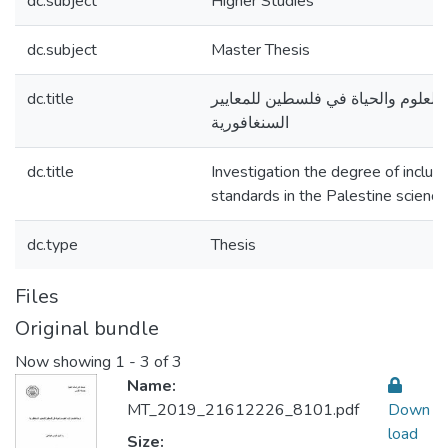
dc.subject
Higher Studies
dc.subject
Master Thesis
dc.title
لعلوم والحياة في فلسطين للمعايير
السنغافورية
dc.title
Investigation the degree of inclus
standards in the Palestine science
dc.type
Thesis
Files
Original bundle
Now showing
1 - 3 of 3
Name:
MT_2019_21612226_8101.pdf
Down
load
Size: