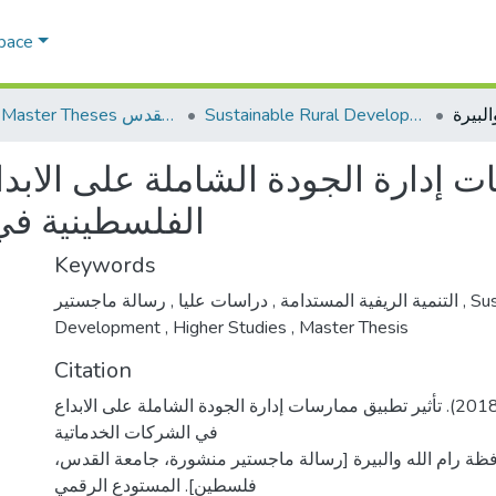
Space
Sustainable Rural Development التنمية الريفية المستدامة
AQU Master Theses الرسائل الجامعية الخاصة بجامعة القدس
ت إدارة الجودة الشاملة على الابد
الفلسطينية في 
Keywords
,
دراسات عليا
,
التنمية الريفية المستدامة
رسالة ماجستير
,
Sus
Development
,
Higher Studies
,
Master Thesis
Citation
شقير، نعمة زهير. (2018). تأثير تطبيق ممارسات إدارة الجودة الشاملة على الابداع
في الشركات الخدماتية
فظة رام الله والبيرة [رسالة ماجستير منشورة، جامعة القدس
فلسطين]. المستودع الرقمي