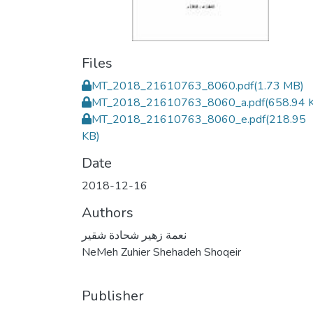
Files
MT_2018_21610763_8060.pdf
(1.73 MB)
MT_2018_21610763_8060_a.pdf
(658.94 
MT_2018_21610763_8060_e.pdf
(218.95
KB)
Date
2018-12-16
Authors
نعمة زهير شحادة شقير
NeMeh Zuhier Shehadeh Shoqeir
Publisher