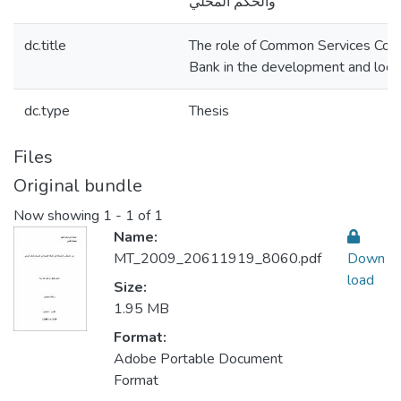
والحكم المحلي
dc.title
The role of Common Services Coun
Bank in the development and loca
dc.type
Thesis
Files
Original bundle
Now showing
1 - 1 of 1
Name:
MT_2009_20611919_8060.pdf
Down
load
Size:
1.95 MB
Format:
Adobe Portable Document
Format