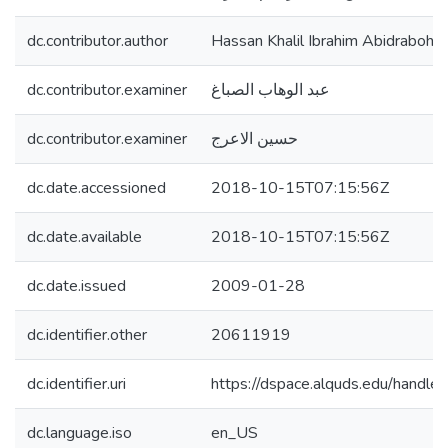
dc.contributor.author
Hassan Khalil Ibrahim Abidraboh
dc.contributor.examiner
عبد الوهاب الصباغ
dc.contributor.examiner
حسين الاعرج
dc.date.accessioned
2018-10-15T07:15:56Z
dc.date.available
2018-10-15T07:15:56Z
dc.date.issued
2009-01-28
dc.identifier.other
20611919
dc.identifier.uri
https://dspace.alquds.edu/hand
dc.language.iso
en_US