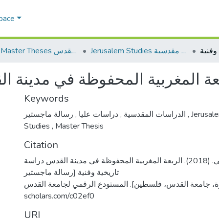
Space
Jerusalem Studies دراسات مقدسية
AQU Master Theses الرسائل الجامعية الخاصة بجامعة القدس
عة المغربية المحفوظة في مدينة ال
Keywords
,
دراسات عليا
,
الدراسات المقدسية
رسالة ماجستير
,
Jerusal
Studies
,
Master Thesis
Citation
بكيرات، سمر زكي. (2018). الربعة المغربية المحفوظة في مدينة القدس دراسة
تاريخية وفنية [رسالة ماجستير
منشورة، جامعة القدس، فلسطين]. المستودع الرقمي لجامعة القدس. https
scholars.com/c02ef0
URI