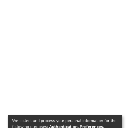
We collect and process your personal information for the
following purposes:
Authentication, Preferences,