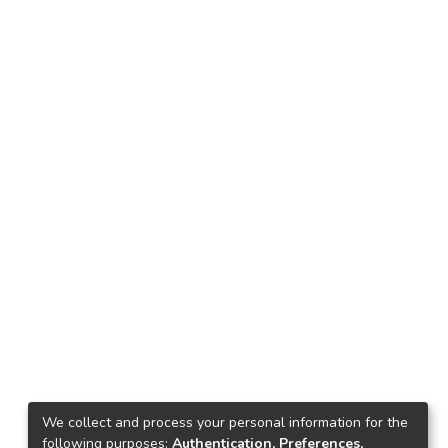
We collect and process your personal information for the
following purposes:
Authentication, Preferences,