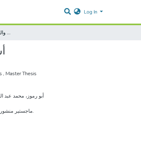
Log In
أسباب التخلية في قانون المالكين والمستأجرين دراسة مقارنة
أس
es
,
Master Thesis
ماجستير منشور.