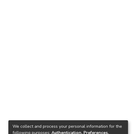
We collect and process your personal information for the
following purposes:
Authentication, Preferences,