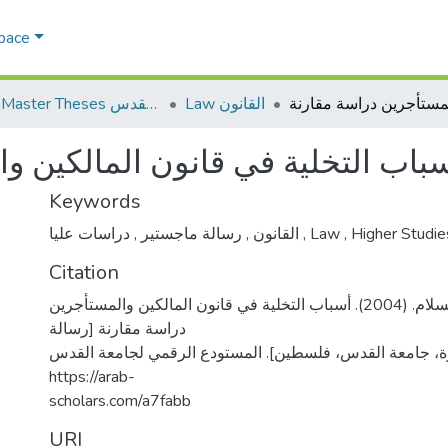
Space
Law القانون
AQU Master Theses الرسائل الجامعية الخاصة بجامعة القدس
باب التخلية في قانون المالكين و
Keywords
,
رسالة ماجستير
,
القانون
دراسات عليا
,
Law
,
Higher Studi
Citation
أبو رموز، محمد عبد السلام. (2004). أسباب التخلية في قانون المالكين والمستأجرين
دراسة مقارنة [رسالة
ة، جامعة القدس، فلسطين]. المستودع الرقمي لجامعة القدس
https://arab-
scholars.com/a7fabb
URI