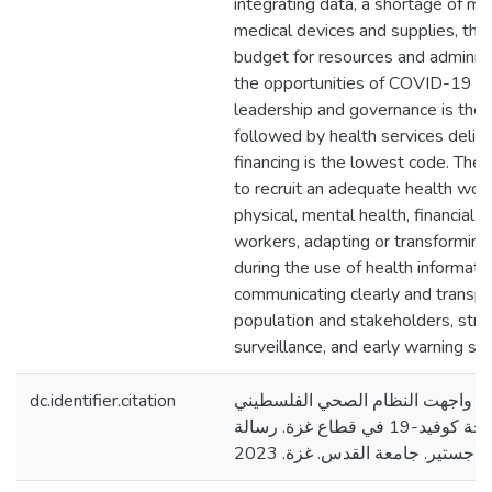
integrating data, a shortage of m
medical devices and supplies, the f
budget for resources and administ
the opportunities of COVID-19 p
leadership and governance is the 
followed by health services deliv
financing is the lowest code. Th
to recruit an adequate health work
physical, mental health, financial 
workers, adapting or transforming 
during the use of health informati
communicating clearly and transpa
population and stakeholders, stre
surveillance, and early warning sy
dc.identifier.citation
تي واجهت النظام الصحي الفلسطيني
أثناء الاستجابة لجائحة كوفيد-19 في قطاع غزة. رسالة
امعة القدس. غزة. 2023