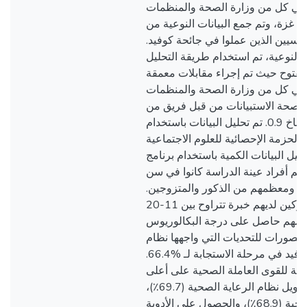
ة في كل من وزارة الصحة والمنظمات
 غزة، وتم جمع البيانات النوعية من
رئيسيين الذين عملوا في جائحة كوفيد
ت النوعية، تم استخدام طريقة التحليل
مفتوح حيث تم إجراء مقابلات معمقة
العليا في كل من وزارة الصحة والمنظمات
 صحة الاستبيانات من قبل فريق من
الخبراء. كان ألفا كرونباخ 0.9. تم تحليل البيانات باستخدام
الإصدار 24 من الحزمة الإحصائية للعلوم الاجتماعية (
ري تحليل البيانات الكمية باستخدام برنامج
ظم أفراد عينة الدراسة كانوا في سن
سط (41-50) سنة، ومعظمهم من الذكور والمتزوجين
أكثر من نصف المشاركين لديهم خبرة تتراوح بين 11-20
5٪) ومعظمهم حاصل على درجة البكالوريوس
(58.3٪). ات للتحديات التي واجهها نظام
الرعاية الصحية أثناء كوفيد في مرحلة الاستجابة لـ %66.4.
بية للقوى العاملة الصحية على أعلى
درجة (70.7٪) متبوعة بتمويل نظام الرعاية الصحية (69.7٪)،
وتقديم الخدمات الصحية (68.9٪)، والحصول على الأدوية