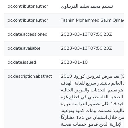
dc.contributor.author
تسنيم محمد سليم القريناوي
dc.contributor.author
Tasnim Mohammed Salim Qrinawi
dc.date.accessioned
2023-03-13T07:50:23Z
dc.date.available
2023-03-13T07:50:23Z
dc.date.issued
2023-01-10
dc.description.abstract
يعد مرض فيروس كورونا 2019 (COVID-19) أزمة صحية
 العالم بانتشار سريع للغاية. الهدف
 هو تقييم التحديات والفرص الحالية
عاية الصحية الفلسطيني في قطاع غزة
أثناء الاستجابة لوباء كوفيد 19. كان تصميم الدراسة عبارة
أساليب؛ تضمنت بيانات كمية ونوعية
تم جمع البيانات الكمية من خلال استبيان من 120 مشاركًا
 الإدارية الذين قدموا خدمات صحية