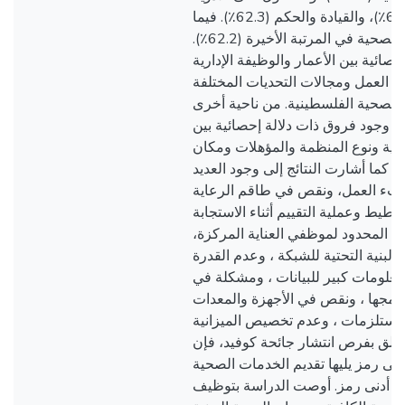
والمعدات الأساسية (64.5٪)، والقيادة والحكم (62.3٪). فيما
جاء نظام المعلومات الصحية في المرتبة الأخيرة (62.2٪).
صائية بين الأعمار والوظيفة الإدارية
 العمل ومجالات التحديات المختلفة
ة الصحية الفلسطينية. من ناحية أخرى
م وجود فروق ذات دلالة إحصائية بين
اعية ونوع المنظمة والمؤهلات ومكان
. كما أشارت النتائج إلى وجود العديد
 عبء العمل، ونقص في طاقم الرعاية
طيط وعملية التقييم أثناء الاستجابة
دد المحدود لموظفي العناية المركزة
لبنية التحتية للشبكة ، وعدم القدرة
معلومات كبير للبيانات ، ومشكلة في
دمجها ، ونقص في الأجهزة والمعدات
المستلزمات ، وعدم تخصيص الميزانية
 يتعلق بفرص انتشار جائحة كوفيد، فإن
على رمز يليها تقديم الخدمات الصحية
و أدنى رمز. أوصت الدراسة بتوظيف