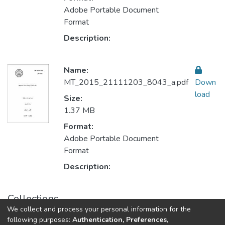
Adobe Portable Document
Format
Description:
Name:
MT_2015_21111203_8043_a.pdf
Down
load
Size:
1.37 MB
Format:
Adobe Portable Document
Format
Description:
Collections
We collect and process your personal information for the
Contemporary Islamic Studies الدراسات الإسلامية المعاصرة
following purposes:
Authentication, Preferences,