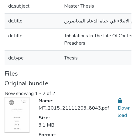
dc.subject
Master Thesis
dc.title
ن الابتلاء في حياة الدعاة المعاصرين
dc.title
Tribulations In The Life Of Conte
Preachers
dc.type
Thesis
Files
Original bundle
Now showing
1 - 2 of 2
Name:
MT_2015_21111203_8043.pdf
Down
load
Size:
3.1 MB
Format: