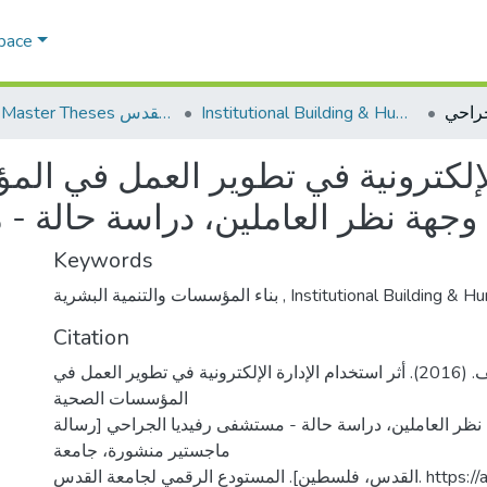
Space
Institutional Building & Human Res. Dev. بناء مؤسسات وتنمية موارد بشرية
AQU Master Theses الرسائل الجامعية الخاصة بجامعة القدس
الإلكترونية في تطوير العمل في ا
وجهة نظر العاملين، دراسة حالة -
Keywords
بناء المؤسسات والتنمية البشرية
,
Institutional Building & H
Citation
الكاشف، عامر يوسف. (2016). أثر استخدام الإدارة الإلكترونية في تطوير العمل في
المؤسسات الصحية
نظر العاملين، دراسة حالة - مستشفى رفيديا الجراحي [رسالة
ماجستير منشورة، جامعة
القدس، فلسطين]. المستودع الرقمي لجامعة القدس. https://arab-