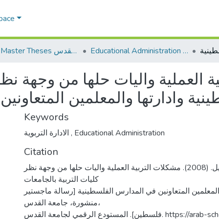
Space
Educational Administration الادارة التربوية
AQU Master Theses الرسائل الجامعية الخاصة بجامعة القدس
 العملية واليات حلها من وجهة نظر
نية وادارتها والمعلمين المتعاوني
Keywords
الادارة التربوية
,
Educational Administration
Citation
حزبون، جورجيت خليل. (2008). مشكلات التربية العملية واليات حلها من وجهة نظر
كليات التربية بالجامعات
والمعلمين المتعاونين في المدارس الفلسطينية [رسالة ماجستير
منشورة، جامعة القدس،
ين]. المستودع الرقمي لجامعة القدس