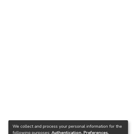
We collect and process your personal information for the
following purposes:
Authentication, Preferences,