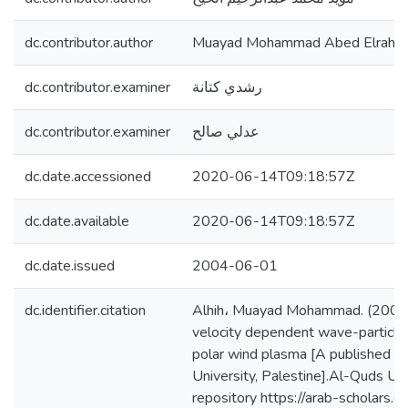
dc.contributor.author
Muayad Mohammad Abed Elrahee
dc.contributor.examiner
رشدي كتانة
dc.contributor.examiner
عدلي صالح
dc.date.accessioned
2020-06-14T09:18:57Z
dc.date.available
2020-06-14T09:18:57Z
dc.date.issued
2004-06-01
dc.identifier.citation
Alhih، Muayad Mohammad. (2004).
velocity dependent wave-particle 
polar wind plasma [A published t
University, Palestine].Al-Quds Univ
repository https://arab-scholars.