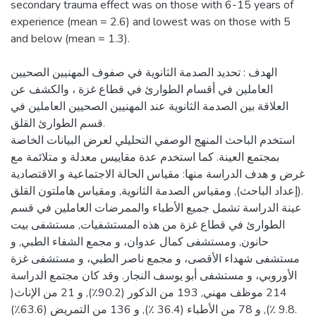
secondary trauma effect was on those with 6-15 years of
experience (mean = 2.6) and lowest was on those with 5
الهدف : تحديد الصدمة الثانوية في صفوف المهنيين الصحيين
العاملين في أقسام الطوارئ في قطاع غزة ، والكشف عن
العلاقة بين الصدمة الثانوية عند المهنيين الصحيين العاملين في
قسم الطوارئ القلق.
استخدم الباحث المنهج الوصفي التحليلي لعرض البيانات الخاصة
بمجتمع العينة. كما استخدم عدة مقاييس معدلة و متلائمة مع
غرض و هدف الدراسة منها: مقياس الحالة الاجتماعية و الاقتصادية
(إعداد الباحث), ومقياس الصدمة الثانوية, ومقياس هاملتون القلق.
عينة الدراسة تشمل جميع الأطباء والممرضات العاملين في قسم
الطوارئ في قطاع غزة من هذه المستشفيات, مستشفى بيت
حانون, ومستشفى كمال عدوان، و مجمع الشفاء الطبي, و
مستشفى شهداء الأقصى، و مجمع ناصر الطبي، و مستشفى غزة
الأوروبي، و مستشفى أبو يوسف النجار. وقد كان مجتمع الدراسة
214 موظف مهني, 193 من الذكور (90.2٪), و 21 من الإناث(
9.8 ٪), و 78 من الأطباء (36.4 ٪), و 136 من التمريض (63.6٪).