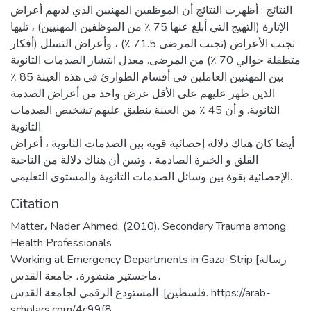
النتائج : أظهرت النتائج أن الموظفين المهنيين الذي لديهم أعراض
الإثارة (التهيج التي أبلغ عنها 75 ٪ من الموظفين المهنيين) ، تليها
تجنب الأعراض (تجنب المرضى 71.5 ٪) ، وأعراض التسلل (أفكار
متطفلة حوالي 70 ٪) من المرضى. معدل انتشار الصدمات الثانوية
بين المهنيين العاملين في أقسام الطوارئ في هذه العينة 85 ٪
الذين ظهر عليهم على الأقل عرض واحد من أعراض الصدمة
الثانوية. و أن 45 ٪ من العينة ينطبق عليهم تشخيص الصدمات
الثانوية.
أيضا كان هناك دلالة إحصائية قوية بين الصدمات الثانوية ، أعراض
القلق و الخبرة الصادمة ، وتبين أن هناك دلالة من الناحية
الإحصائية بقوة بين وسائل الصدمات الثانوية والمستوى التعليمي.
Citation
Matter، Nader Ahmed. (2010). Secondary Trauma among
Health Professionals
Working at Emergency Departments in Gaza-Strip [رسالة
ماجستير منشورة، جامعة القدس،
فلسطين]. المستودع الرقمي لجامعة القدس. https://arab-
scholars.com/4c99f8