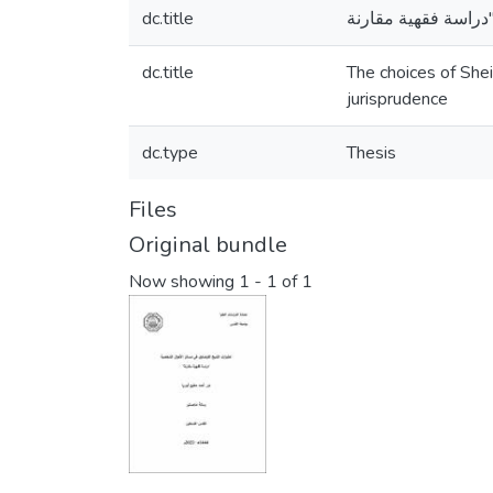
dc.title
dc.title
The choices of Shei
jurisprudence
dc.type
Thesis
Files
Original bundle
Now showing
1 - 1 of 1