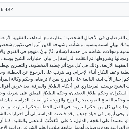
16:49Z
القرضاوي في الأحوالِ الشخصية" مقارنة مع المذاهب الفقهيةِ الأربعة، فَ
لك ببيانِ اسمه ونسبه، ونشأته، وشيوخه الذين أثّروا في تكوين شخصيته،
لرسمية ومجالات نشاطه في خدمة الإسلام، ثُمَّ بيانُ منهجهِ في الفتوى والا
هية ومجالها وشروطها. ثم انتقلت الدراسة إلى بيان اختيارات الشيخ يوس
ب الفقهية الأربعة، وذلك في كل من: أثر خِطبة المخطوبة، والتصريح بخِطب
بة وعقد النكاح أثناء الإحرام، وما يترتب على الرجوع عن الخطبة، و
إجبار الأب ابنته البالغة على الزواج بمن لا ترضاه، وحكم وكالة المرأة
رات الشيخ يوسف القرضاوي في أحكام الطلاق والفرقة، بعد عرض أقوال 
ق السكران، وحكم طلاق الغضبان، وحكم الطلاق المعلق على شرط، وحك
يئة، وحكم الفسخ للعيوب بحق الزوج والزوجة. ثم انتقلت الدراسة لبيان 
وذلك في كل من: حكم التوريث في القتل الخطأ، وحكم التوارث بين غي
الذين توفي أبوهم في حياة جدهم. وقد خَلصت الدراسة إلى أن اختيارات 
داً على الحُجة والدليل، لا على التَّعَصُّبُ المذهبي والتقليد، كما أن
الدراسة بعدة توصيات أهمها: متابعة طلاب العلم الشرعي دراسة الاختي