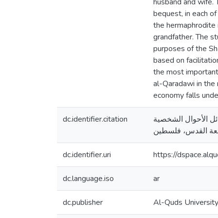
husband and wife. T
bequest, in each of
the hermaphrodite i
grandfather. The s
purposes of the Sha
based on facilitat
the most important 
al-Qaradawi in the 
economy falls under
dc.identifier.citation
رات الشيخ القرضاوي في مسائل الأحوال الشخصية
dc.identifier.uri
https://dspace.al
dc.language.iso
ar
dc.publisher
Al-Quds Universit