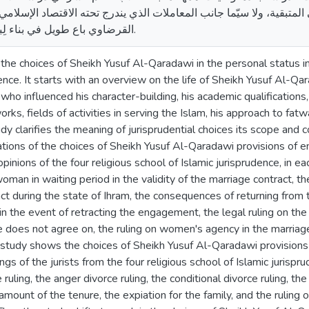
متبقية، ولا سيّما جانب المعاملات الذي يندرج تحته الاقتصاد الإسلا
القرضاوي باع طويل في بناء لِبناته على أرض الواقع.
 the choices of Sheikh Yusuf Al-Qaradawi in the personal status in
ence. It starts with an overview on the life of Sheikh Yusuf Al-Qara
 who influenced his character-building, his academic qualification
works, fields of activities in serving the Islam, his approach to fatw
dy clarifies the meaning of jurisprudential choices its scope and c
ations of the choices of Sheikh Yusuf Al-Qaradawi provisions of 
inions of the four religious school of Islamic jurisprudence, in eac
an in waiting period in the validity of the marriage contract, t
ct during the state of Ihram, the consequences of returning from t
 in the event of retracting the engagement, the legal ruling on the 
does not agree on, the ruling on women's agency in the marriage
 study shows the choices of Sheikh Yusuf Al-Qaradawi provisions 
gs of the jurists from the four religious school of Islamic jurispru
ruling, the anger divorce ruling, the conditional divorce ruling, t
 amount of the tenure, the expiation for the family, and the ruling