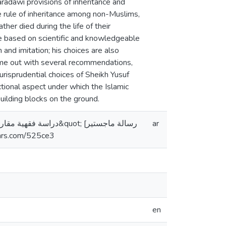
radawi provisions of inheritance and
the rule of inheritance among non-Muslims,
her died during the life of their
e based on scientific and knowledgeable
and imitation; his choices are also
ame out with several recommendations,
urisprudential choices of Sheikh Yusuf
ctional aspect under which the Islamic
uilding blocks on the ground.
ar
منشورة. https://arab- scholars.com/525ce3
en