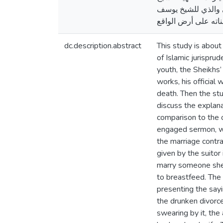
مي والذي للشيخ يوسف
dc.description.abstract
This study is about
of Islamic jurisprud
youth, the Sheikhs’
works, his official 
death. Then the stu
discuss the explan
comparison to the op
engaged sermon, wom
the marriage contra
given by the suitor
marry someone she 
to breastfeed. The
presenting the sayin
the drunken divorce 
swearing by it, the