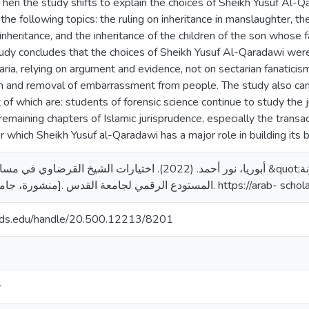
hen the study shifts to explain the choices of Sheikh Yusuf Al-Qa
 the following topics: the ruling on inheritance in manslaughter, 
nheritance, and the inheritance of the children of the son whose fat
tudy concludes that the choices of Sheikh Yusuf Al-Qaradawi wer
ria, relying on argument and evidence, not on sectarian fanaticism 
ion and removal of embarrassment from people. The study also c
of which are: students of forensic science continue to study the j
remaining chapters of Islamic jurisprudence, especially the transa
 which Sheikh Yusuf al-Qaradawi has a major role in building its b
أبوريا، نور أحمد. (2022). اختيا &quot;دراسة فقهية مقارنة&quot; [رسالة ماجستير
، جامعة القدس، فلسطين]. المستودع الرقمي لجامعة القدس
quds.edu/handle/20.500.12213/8201
y