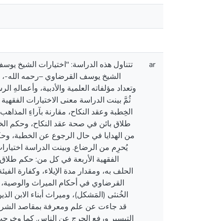
تتناول هذه الدراسة: "اختيارات الشيخ يوسف 
ar
الشيخ يوسف القرضاوي –رحمه الله-، وذ،
وتعداد مؤلفاته العلمية والأدبية، وأعمالهِ ا.
ثُمَّ بينت الدراسة معنى الاختيارات الفق
الخِطبة وعقد النكاح، مقارنة بآراءِ المذاه
طلاق بائن في صحة عقد النكاح، وحكم الخط
من الهدايا في حال الرجوع عن الخطبة، وحكم 
يُحرِم من الرضاع. وبينت الدراسة اختيا
الفقهية الأربعة في كل من: حكم طلا
الحلف به، ومقدار مدة الإيلاء، وكفارة الف
القرضاوي في أحكام الميراث والوصية، 
الخُنثى (المَشكل)، وميراث أبناء الابن 
قد جاءت عن علم ومعرفة بمقاصد الشرع، معتم
التيسير ورفع الحرج عن الناس. كما وخرجت 