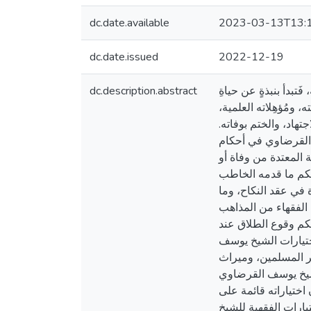
dc.date.available
2023-03-13T13:
dc.date.issued
2022-12-19
dc.description.abstract
تبدأ بنبذةٍ عن حياةِ
 ومُؤهِلاته العلمية
جتهاد، والختم بوفاته
ف القرضاوي في أحكام
ة المعتدة من وفاة أو
حكم ما قدمه الخاطب
 في عقد النكاح، وما
الفقهاء من المذاهب
م وقوع الطلاق عند
اختيارات الشيخ يوسف
ر المسلمين، وميراث
الشيخ يوسف القرضاوي
 اختياراته قائمة على
ارات الفقهية للشيخ