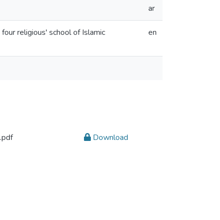
ar
our religious' school of Islamic
en
اختيارات القرضاوي الطالبة نور أحمد أبوريا.pdf
Download