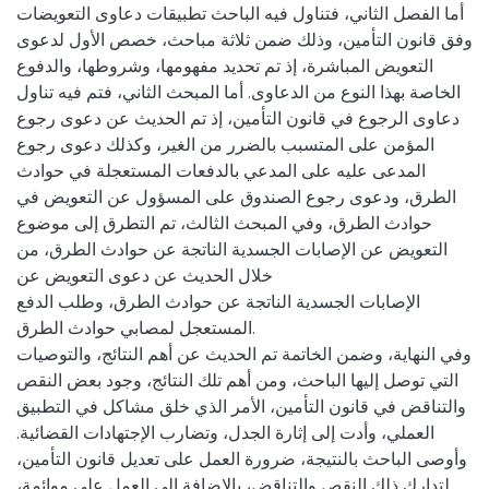
أما الفصل الثاني، فتناول فيه الباحث تطبيقات دعاوى التعويضات
وفق قانون التأمين، وذلك ضمن ثلاثة مباحث، خصص الأول لدعوى
التعويض المباشرة، إذ تم تحديد مفهومها، وشروطها، والدفوع
الخاصة بهذا النوع من الدعاوى. أما المبحث الثاني، فتم فيه تناول
دعاوى الرجوع في قانون التأمين، إذ تم الحديث عن دعوى رجوع
المؤمن على المتسبب بالضرر من الغير، وكذلك دعوى رجوع
المدعى عليه على المدعي بالدفعات المستعجلة في حوادث
الطرق، ودعوى رجوع الصندوق على المسؤول عن التعويض في
حوادث الطرق، وفي المبحث الثالث، تم التطرق إلى موضوع
التعويض عن الإصابات الجسدية الناتجة عن حوادث الطرق، من
خلال الحديث عن دعوى التعويض عن
الإصابات الجسدية الناتجة عن حوادث الطرق، وطلب الدفع
المستعجل لمصابي حوادث الطرق.
وفي النهاية، وضمن الخاتمة تم الحديث عن أهم النتائج، والتوصيات
التي توصل إليها الباحث، ومن أهم تلك النتائج، وجود بعض النقص
والتناقض في قانون التأمين، الأمر الذي خلق مشاكل في التطبيق
العملي، وأدت إلى إثارة الجدل، وتضارب الإجتهادات القضائية.
وأوصى الباحث بالنتيجة، ضرورة العمل على تعديل قانون التأمين،
لتدارك ذلك النقص والتناقض، بالإضافة إلى العمل على موائمة،