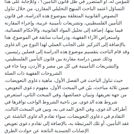
للمؤمن له، أو المتضرر في ظل قانون التأمين؟ ، وللإجابة على هذا
التساؤل اعتمد الباحث المنهج التحليلي المقارن، من خلال تناول
النصوص القانونية المتعلقة بموضوع هذه الدراسة، في قانون
التأمين الفلسطيني، وتشريعات تأمينية عربية، وإجراء المقارنة
فيما بينها، إضافة إلى تحليل المواد القانونية، والأحكام القضائية،
واستعراض الآراء الفقهية، ودراسات سابقة في الموضوع، هذا
بالإضافة إلى التركيز على الجانب العملي لهذا النوع من الدعاوى.
وقد قام الباحث بتقسيم موضوع هذه الدراسة إلى فصلين رئيسين،
وذلك ضمن دراسة مقارنة بين قانون التأمين الفلسطيني،
والتشريعات التأمينية في كل من مصر و الأردن، وما جاء في
الشروحات الفقهية ذات الصلة.
حيث تناول الباحث في الفصل الأول، ماهية دعاوى التعويضات،
ضمن ثلاثة مباحث، بيّن في المبحث الأول، مفهوم دعوى التعويض،
من جهة تعريفها، وتبيان خصائصها، وفي المبحث الثاني، استعرض
شروط هذه الدعوى، من ناحية الشروط الواجب توافرها في
أطراف الدعوى، وفي الحق المدعى به، وبين في المبحث الثالث،
التقادم في دعاوى التعويضات، سواء تقادم الدعاوى الناشئة عن
عقد التأمين، أو تلك المرتبطة به، بالإضافة إلى تقادم دعوى تعويض
الإصابات الجسدية الناتجة عن حوادث الطرق.