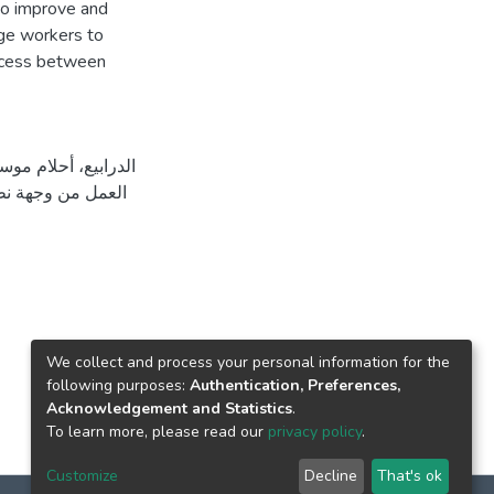
 to improve and
age workers to
rocess between
العمل من وجهة نظ
We collect and process your personal information for the
following purposes:
Authentication, Preferences,
Acknowledgement and Statistics
.
To learn more, please read our
privacy policy
.
Customize
Decline
That's ok