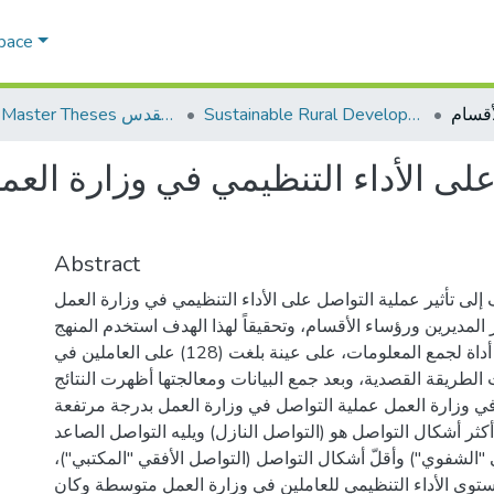
Space
Sustainable Rural Development التنمية الريفية المستدامة
AQU Master Theses الرسائل الجامعية الخاصة بجامعة القدس
 على الأداء التنظيمي في وزارة الع
Abstract
لى تأثير عملية التواصل على الأداء التنظيمي في وزارة العمل
لمديرين ورؤساء الأقسام، وتحقيقاً لهذا الهدف استخدم المنهج
الوصفي، والاستبانة أداة لجمع المعلومات، على عينة بلغت (128) على العاملين في
الطريقة القصدية، وبعد جمع البيانات ومعالجتها أظهرت النتائج
في وزارة العمل عملية التواصل في وزارة العمل بدرجة مرتفعة
 أكثر أشكال التواصل هو (التواصل النازل) ويليه التواصل الصاعد
أفقي "الشفوي") وأقلّ أشكال التواصل (التواصل الأفقي "المكتبي
مستوى الأداء التنظيمي للعاملين في وزارة العمل متوسطة وكان