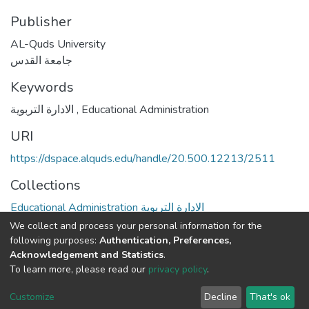
Publisher
AL-Quds University
جامعة القدس
Keywords
الادارة التربوية
,
Educational Administration
URI
https://dspace.alquds.edu/handle/20.500.12213/2511
Collections
Educational Administration الادارة التربوية
We collect and process your personal information for the
Full item page
following purposes:
Authentication, Preferences,
Acknowledgement and Statistics
.
To learn more, please read our
privacy policy
.
Al-Quds University
copyright © 2002-2026
SKITCE
Cookie
Privacy
End User
Send
Customize
Decline
That's ok
settings
policy
Agreement
Feedback