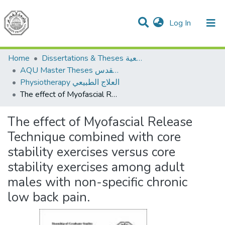
(current)
Log In
Communities & Collections
All of DSpace
Home
Dissertations & Theses الرسائل الجامعية
AQU Master Theses الرسائل الجامعية الخاصة بجامعة القدس
Physiotherapy العلاج الطبيعي
The effect of Myofascial Release Technique combined with core stability exercises versus core stability exercises among adult males with non-specific chronic low back pain.
The effect of Myofascial Release
Technique combined with core
stability exercises versus core
stability exercises among adult
males with non-specific chronic
low back pain.