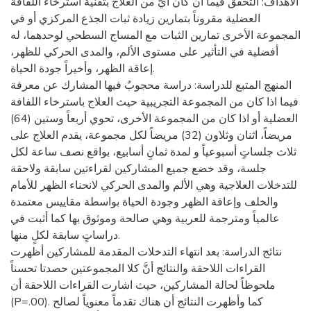
الأهداف: التحقق فيما ان كان أيٌّ من العلاج بتقنية استرخاء اللفافة
العضلية مقروناً بتمارين زيادة ثبات الجذع المركزي أو في
المجموعة الأخرى تمارين الثبات مع المساج السطحي لوحدهما، له
أفضلية في التأثير على مستوى الألم، والمدى الحركي للظهر،
إعاقة الظهر، وأخيراً جودة الحياة.
المنهج المتبع للدراسة: دراسة محجوبٌ فيها المشارك عن معرفة
فيما اذا كان من المجموعة التجريبية حيث العلاج باسترخاء اللفافة
العضلية أو اذا كان من المجموعة الأخرى، تحوي أربعاً وستين (64)
مريضاً، اثنان وثلاون (32) مريضاً لكل مجموعة، يقدم العلاج على
ثلاث جلساتٍ أسبوعياً و لمدة ثمانِ أسابيع، بواقع نصف ساعة لكل
جلسة، وقد خضع جميع المشاركين لقراءتين سابقة ولاحقة
للتدخلات العلاجية وهي الألم والمدى الحركي لانحناء الظهر للأمام
والخلف وإعاقة الظهر وجودة الحياة بواسطة مقاييس معتمدة
عالمياً ومترجمة للعربية وهي صالحة وموثوق بها كما أثبت في
دراساتٍ سابقة لكلٍ منها.
نتائج الدراسة: بعد انتهاء التدخلات المقدمة للمشاركين أظهرت
القراءات اللاحقة والنتائج أنَّ كلا المجموعتين حصدتا تحسناً
ملحوظاً لحالة المشاركين، حيث اشارت القراءات اللاحقة أن
(P=.00). كما وأظهرت النتائج أن هناك تقدماً معنوياً لصالح