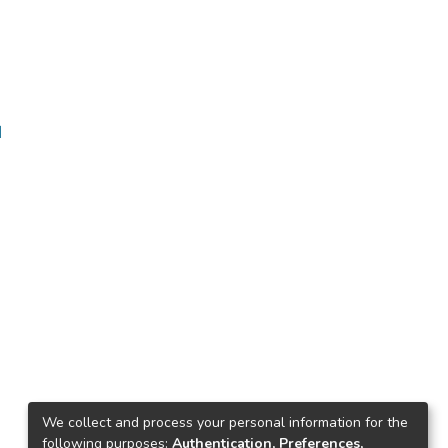
ا
We collect and process your personal information for the
following purposes:
Authentication, Preferences,