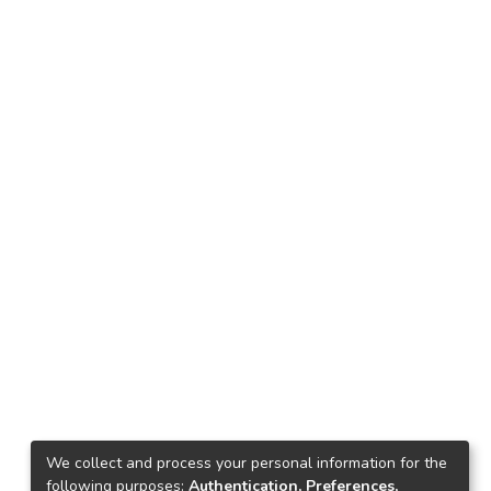
We collect and process your personal information for the
following purposes:
Authentication, Preferences,