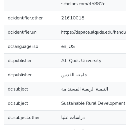
scholars.com/45882c
dc.identifier.other
21610018
dc.identifier.uri
https://dspace.alquds.edu/hand
dc.language.iso
en_US
dc.publisher
AL-Quds University
dc.publisher
جامعة القدس
dc.subject
التنمية الريفية المستدامة
dc.subject
Sustainable Rural Development
dc.subject.other
دراسات عليا