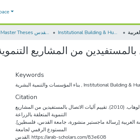
Space
Institutional Building & Human Res. Dev. بناء مؤسسات وتنمية موارد بشرية
AQU Master Theses الرسائل الجامعية الخاصة بجامعة القدس
 بالمستفيدين من المشاريع التنموية 
Keywords
بناء المؤسسات والتنمية البشرية
,
Institutional Building & H
Citation
الياداري، رشيدة عبد الوهاب. (2010). تقييم آليات الاتصال بالمستفيدين من المشاريع
التنموية المتعلقة بالزراعة
لضفة الغربية [رسالة ماجستير منشورة، جامعة القدس، فلسطين
المستودع الرقمي لجامعة
القدس. https://arab-scholars.com/83e608