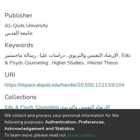
Publisher
AL-Quds University
جامعة القدس
Keywords
,
دراسات عليا
,
الإرشاد النفسي والتربوي
رسالة ماجستير
,
Edu.
& Psych. Counseling
,
Higher Studies
,
Master Thesis
URI
https://dspace.alquds.edu/handle/20.500.12213/6104
Collections
Edu. & Psych. Counseling الإرشاد النفسي والتربوي
We collect and process your personal information for the
Full item page
following purposes:
Authentication, Preferences,
Acknowledgement and Statistics
.
To learn more, please read our
privacy policy
.